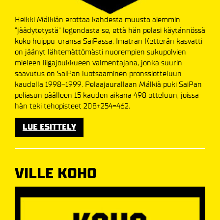
Heikki Mälkiän erottaa kahdesta muusta aiemmin
"jäädytetystä" legendasta se, että hän pelasi käytännössä
koko huippu-uransa SaiPassa. Imatran Ketterän kasvatti
on jäänyt lähtemättömästi nuorempien sukupolvien
mieleen liigajoukkueen valmentajana, jonka suurin
saavutus on SaiPan luotsaaminen pronssiotteluun
kaudella 1998-1999. Pelaajaurallaan Mälkiä puki SaiPan
peliasun päälleen 15 kauden aikana 498 otteluun, joissa
hän teki tehopisteet 208+254=462.
LUE ESITTELY
VILLE KOHO