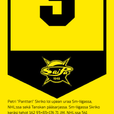
Petri "Pantteri" Skriko loi upean uraa Sm-liigassa,
NHL:ssa sekä Tanskan pääsarjassa. Sm-liigassa Skriko
keräsi tehot 162 93+83=176 71 JM, NHL:ssa 541