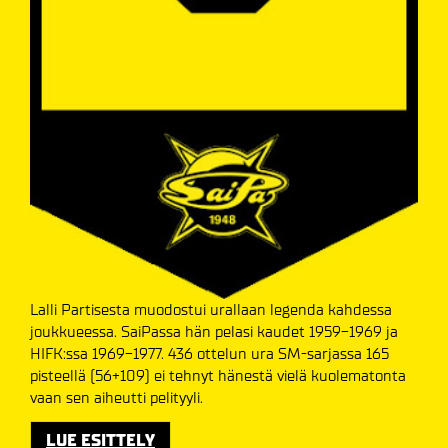
Lalli Partisesta muodostui urallaan legenda kahdessa
joukkueessa. SaiPassa hän pelasi kaudet 1959-1969 ja
HIFK:ssa 1969-1977. 436 ottelun ura SM-sarjassa 165
pisteellä (56+109) ei tehnyt hänestä vielä kuolematonta
vaan sen aiheutti pelityyli.
LUE ESITTELY