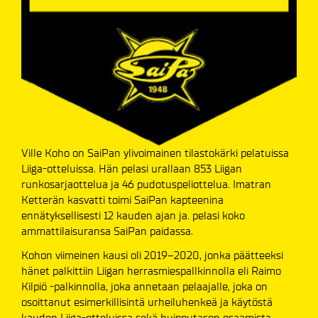
Ville Koho on SaiPan ylivoimainen tilastokärki pelatuissa
Liiga-otteluissa. Hän pelasi urallaan 853 Liigan
runkosarjaottelua ja 46 pudotuspeliottelua. Imatran
Ketterän kasvatti toimi SaiPan kapteenina
ennätyksellisesti 12 kauden ajan ja. pelasi koko
ammattilaisuransa SaiPan paidassa.
Kohon viimeinen kausi oli 2019–2020, jonka päätteeksi
hänet palkittiin Liigan herrasmiespallkinnolla eli Raimo
Kilpiö -palkinnolla, joka annetaan pelaajalle, joka on
osoittanut esimerkillisintä urheiluhenkeä ja käytöstä
kauden Liiga-otteluissa sekä huipputason osaamista