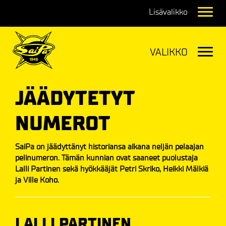
Navig
Navig
JÄÄDYTETYT
NUMEROT
SaiPa on jäädyttänyt historiansa aikana neljän pelaajan
pelinumeron. Tämän kunnian ovat saaneet puolustaja
Lalli Partinen sekä hyökkääjät Petri Skriko, Heikki Mälkiä
ja Ville Koho.
LALLI PARTINEN