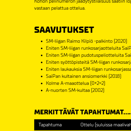
Kohon pelinumeron jäädytystilaisuus saatiin lo
vastaan pelattua ottelua.
SAAVUTUKSET
SM-liigan Raimo Kilpiö -palkinto (2020)
Eniten SM-liigan runkosarjaotteluita Sai
Eniten SM-liigan pudotuspeliotteluita Sa
Eniten syöttöpisteitä SM-liigan runkosarj
Eniten laukauksia SM-liigan runkosarjass
SaiPan kultainen ansiomerkki (2018)
Kolme A-maaottelua (0+2=2)
A-nuorten SM-kultaa (2002)
MERKITTÄVÄT TAPAHTUMAT....
Tapahtuma
Ottelu (suluissa maalivah