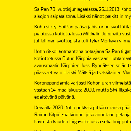
SaiPan 70-vuotisjuhlagaalassa, 25.11.2018 Koho
aikojen saipalaisena. Lisäksi hänet palkittiin m
Koho siirtyi SaiPan pääsarjahistorian syöttötil
pelatussa kotiottelussa Mikkelin Jukureita vas
juhlallinen syöttöpiste tuli Tyler Morleyn viime
Koho rikkoi kolmantena pelaajana SaiPan liigah
kotiottelussa Oulun Kärppiä vastaan. Juhlamaali
avausmaalin Kärppien Jussi Rynnäksen selän ta
päässeet vain Heikki Mälkiä ja tsekkiläinen Vl
Koronapandemia varjosti Kohon uran viimeistä r
vastaan 14. maaliskuuta 2020, mutta SM-liiga
edeltävänä päivänä.
Keväällä 2020 Koho pokkasi pitkän uransa päätt
Raimo Kilpiö -palkinnon, joka annetaan pelaajal
käytöstä kauden Liiga-otteluissa sekä huipput