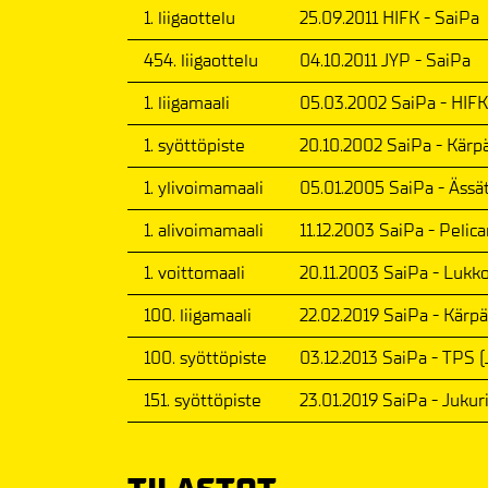
1. liigaottelu
25.09.2011 HIFK - SaiPa
454. liigaottelu
04.10.2011 JYP - SaiPa
1. liigamaali
05.03.2002 SaiPa - HIFK
1. syöttöpiste
20.10.2002 SaiPa - Kärp
1. ylivoimamaali
05.01.2005 SaiPa - Ässä
1. alivoimamaali
11.12.2003 SaiPa - Pelica
1. voittomaali
20.11.2003 SaiPa - Lukk
100. liigamaali
22.02.2019 SaiPa - Kärpä
100. syöttöpiste
03.12.2013 SaiPa - TPS (
151. syöttöpiste
23.01.2019 SaiPa - Jukuri