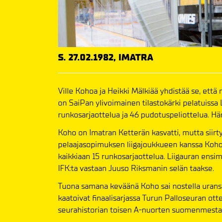
S. 27.02.1982, IMATRA
Ville Kohoa ja Heikki Mälkiää yhdistää se, et
on SaiPan ylivoimainen tilastokärki pelatuissa L
runkosarjaottelua ja 46 pudotuspeliottelua. Hä
Koho on Imatran Ketterän kasvatti, mutta siir
pelaajasopimuksen liigajoukkueen kanssa Koho 
kaikkiaan 15 runkosarjaottelua. Liigauran ensi
IFK:ta vastaan Juuso Riksmanin selän taakse.
Tuona samana keväänä Koho sai nostella uransa
kaatoivat finaalisarjassa Turun Palloseuran ott
seurahistorian toisen A-nuorten suomenmest