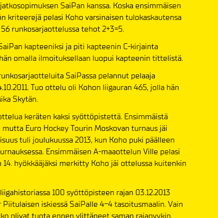
 jatkosopimuksen SaiPan kanssa. Koska ensimmäisen
n kriteerejä pelasi Koho varsinaisen tulokaskautensa
i 56 runkosarjaottelussa tehot 2+3=5.
iPan kapteeniksi ja piti kapteenin C-kirjainta
hän omalla ilmoituksellaan luopui kapteenin tittelistä.
 runkosarjaotteluita SaiPassa pelannut pelaaja
.10.2011. Tuo ottelu oli Kohon liigauran 465, jolla hän
Mika Skytän.
telua keräten kaksi syöttöpistettä. Ensimmäistä
2, mutta Euro Hockey Tourin Moskovan turnaus jäi
aisuus tuli joulukuussa 2013, kun Koho puki päälleen
turnauksessa. Ensimmäisen A-maaottelun Ville pelasi
 14. hyökkääjäksi merkitty Koho jäi ottelussa kuitenkin
iigahistoriassa 100 syöttöpisteen rajan 03.12.2013
Piitulaisen iskiessä SaiPalle 4-4 tasoitusmaalin. Vain
kko olivat tuota ennen ylittäneet saman rajapyykin.