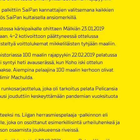
 palkittiin SaiPan kannattajien valitsemana kaikkien
yös SaiPan kultaisella ansiomerkillä.
astossa kärkipaikalle ohittaen Mälkiän 23.01.2019
taan. 4-2 kotivoittoon päättyneessä ottelussa
isteltyä voittolukemat mikkeliläisten tyhjään maaliin.
istoriassa 100 maalin rajapyykin 22.02.2019 pelatussa
 syntyi heti avauserässä, kun Koho iski ottelun
akse. Aiempina pelaajina 100 maalin kerhoon olivat
adimir Machulda.
unkosarjaottelua, joka oli tarkoitus pelata Pelicansia
kausi jouduttiin keskeyttämään pandemian vuoksituota
eeksi ns. Liigan herrasmiespelaaja -palkinnon eli
le, joka on osoittanut esimerkillisintä urheiluhenkeä ja
ason osaamista joukkueensa riveissä.