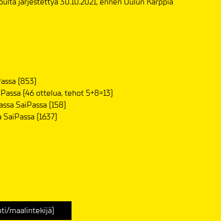
pulta järjestettyä 30.10.2021, ennen Oulun Kärppiä
Passa (853)
iPassa (46 ottelua, tehot 5+8=13)
assa SaiPassa (158)
a SaiPassa (1637)
ti/maalintekijä)