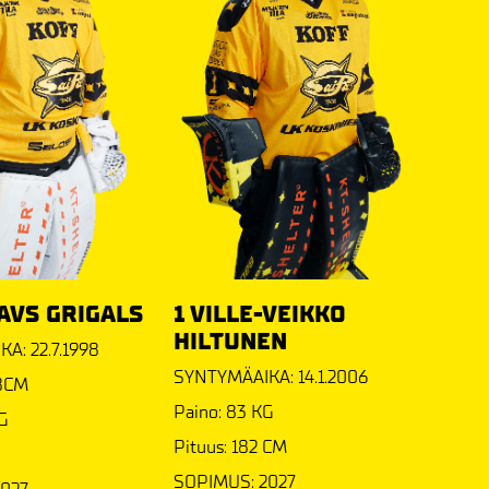
AVS GRIGALS
1 VILLE-VEIKKO
HILTUNEN
A: 22.7.1998
SYNTYMÄAIKA: 14.1.2006
88CM
Paino: 83 KG
G
Pituus: 182 CM
SOPIMUS: 2027