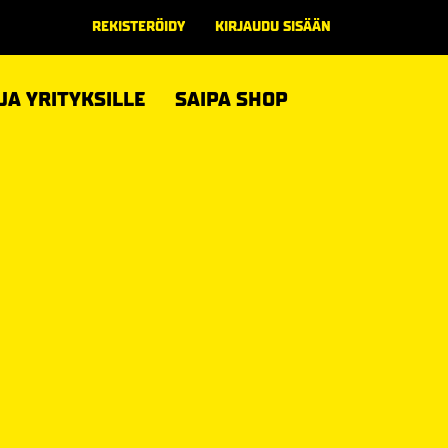
REKISTERÖIDY
KIRJAUDU SISÄÄN
 JA YRITYKSILLE
SAIPA SHOP