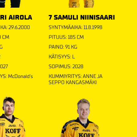
RI AIROLA
7 SAMULI NIINISAARI
A: 29.6.2000
SYNTYMÄAIKA: 11.8.1998
0 CM
PITUUS: 185 CM
KG
PAINO: 91 KG
R
KÄTISYYS: L
2027
SOPIMUS: 2028
S: McDonald's
KUMMIYRITYS: ANNE JA
SEPPO KANGASMÄKI