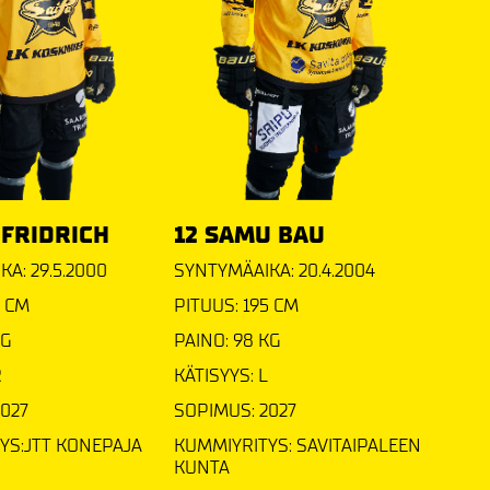
 FRIDRICH
12 SAMU BAU
A: 29.5.2000
SYNTYMÄAIKA: 20.4.2004
9 CM
PITUUS: 195 CM
KG
PAINO: 98 KG
R
KÄTISYYS: L
2027
SOPIMUS: 2027
YS:JTT KONEPAJA
KUMMIYRITYS: SAVITAIPALEEN
KUNTA