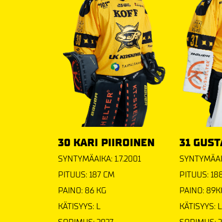
30 KARI PIIROINEN
31 GUST
SYNTYMÄAIKA: 1.7.2001
SYNTYMÄAIK
PITUUS: 187 CM
PITUUS: 1
PAINO: 86 KG
PAINO: 89K
KÄTISYYS: L
KÄTISYYS: L