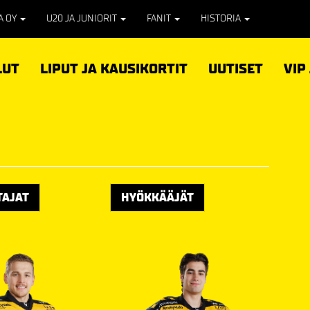
PA OY
U20 JA JUNIORIT
FANIT
HISTORIA
LUT
LIPUT JA KAUSIKORTIT
UUTISET
VIP
TAJAT
HYÖKKÄÄJÄT