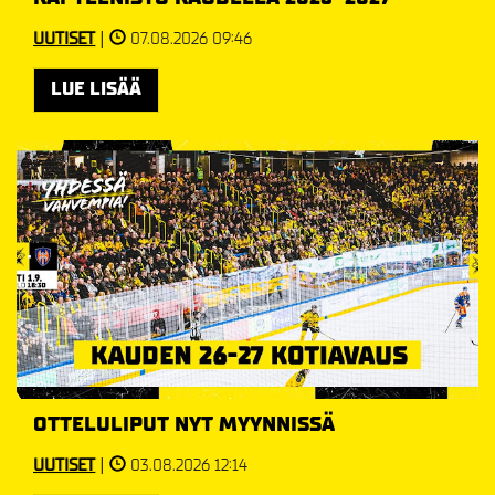
UUTISET
|
07.08.2026 09:46
LUE LISÄÄ
OTTELULIPUT NYT MYYNNISSÄ
UUTISET
|
03.08.2026 12:14