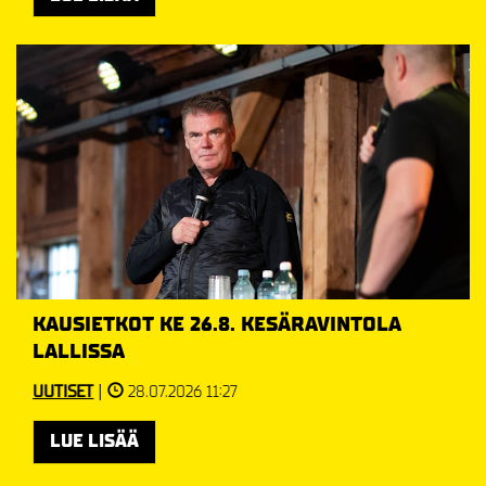
KAUSIETKOT KE 26.8. KESÄRAVINTOLA
LALLISSA
UUTISET
|
28.07.2026 11:27
LUE LISÄÄ