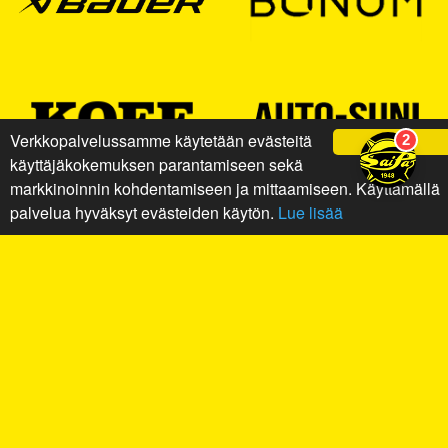
Verkkopalvelussamme käytetään evästeitä
Ok
käyttäjäkokemuksen parantamiseen sekä
markkinoinnin kohdentamiseen ja mittaamiseen. Käyttämällä
palvelua hyväksyt evästeiden käytön.
Lue lisää