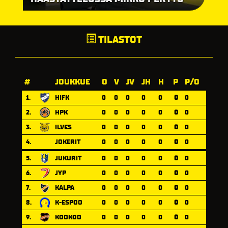
TILASTOT
#
JOUKKUE
O
V
JV
JH
H
P
P/O
1.
HIFK
0
0
0
0
0
0
0
2.
HPK
0
0
0
0
0
0
0
3.
ILVES
0
0
0
0
0
0
0
4.
JOKERIT
0
0
0
0
0
0
0
5.
JUKURIT
0
0
0
0
0
0
0
6.
JYP
0
0
0
0
0
0
0
7.
KALPA
0
0
0
0
0
0
0
8.
K-ESPOO
0
0
0
0
0
0
0
9.
KOOKOO
0
0
0
0
0
0
0