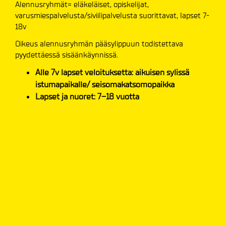
Alennusryhmät= eläkeläiset, opiskelijat,
varusmiespalvelusta/siviilipalvelusta suorittavat, lapset 7-
18v
Oikeus alennusryhmän pääsylippuun todistettava
pyydettäessä sisäänkäynnissä.
Alle 7v lapset veloituksetta: aikuisen sylissä
istumapaikalle/ seisomakatsomopaikka
Lapset ja nuoret: 7–18 vuotta