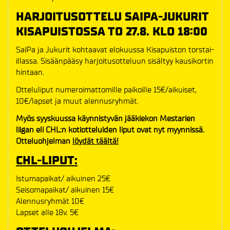
HARJOITUSOTTELU SAIPA-JUKURIT
KISAPUISTOSSA TO 27.8. KLO 18:00
SaiPa ja Jukurit kohtaavat elokuussa Kisapuiston torstai-
illassa. Sisäänpääsy harjoitusotteluun sisältyy kausikortin
hintaan.
Otteluliput numeroimattomille paikoille 15€/aikuiset,
10€/lapset ja muut alennusryhmät.
Myös syyskuussa käynnistyvän jääkiekon Mestarien
liigan eli CHL:n kotiotteluiden liput ovat nyt myynnissä.
Otteluohjelman
löydät täältä!
CHL-LIPUT:
Istumapaikat/ aikuinen 25€
Seisomapaikat/ aikuinen 15€
Alennusryhmät 10€
Lapset alle 18v. 5€