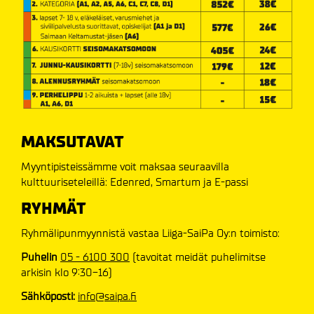
MAKSUTAVAT
Myyntipisteissämme voit maksaa seuraavilla
kulttuuriseteleillä: Edenred, Smartum ja E-passi
RYHMÄT
Ryhmälipunmyynnistä vastaa Liiga-SaiPa Oy:n toimisto:
Puhelin
05 - 6100 300
(tavoitat meidät puhelimitse
arkisin klo 9:30-16)
Sähköposti:
info@saipa.fi