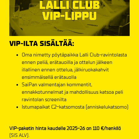
VIP-ILTA SISÄLTÄÄ:
Oma nimetty pöytäpaikka Lalli Club-ravintolasta
ennen peliä, erätauoilla ja ottelun jälkeen
illallinen ennen ottelua, jälkiruokakahvit
ensimmäisellä erätauolla
SaiPan valmentajan kommentit,
ennakkotunnelmat ja mahdollisuus katsoa peli
ravintolan screenilta
​​​​​​​Istumapaikat C2-katsomosta (anniskelukatsomo)
VIP-paketin hinta kaudelle 2025-26 on 110 €/henkilö
(SIS ALV).