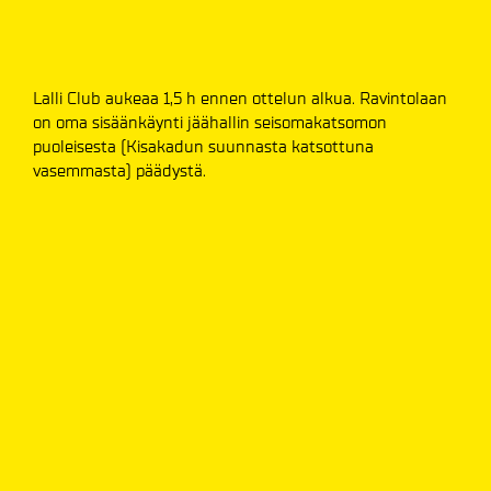
Lalli Club aukeaa 1,5 h ennen ottelun alkua. Ravintolaan
on oma sisäänkäynti jäähallin seisomakatsomon
puoleisesta (Kisakadun suunnasta katsottuna
vasemmasta) päädystä.