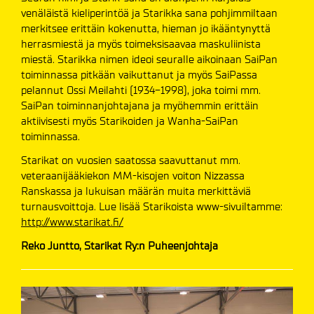
venäläistä kieliperintöä ja Starikka sana pohjimmiltaan
merkitsee erittäin kokenutta, hieman jo ikääntynyttä
herrasmiestä ja myös toimeksisaavaa maskuliinista
miestä. Starikka nimen ideoi seuralle aikoinaan SaiPan
toiminnassa pitkään vaikuttanut ja myös SaiPassa
pelannut Ossi Meilahti (1934-1998), joka toimi mm.
SaiPan toiminnanjohtajana ja myöhemmin erittäin
aktiivisesti myös Starikoiden ja Wanha-SaiPan
toiminnassa.
Starikat on vuosien saatossa saavuttanut mm.
veteraanijääkiekon MM-kisojen voiton Nizzassa
Ranskassa ja lukuisan määrän muita merkittäviä
turnausvoittoja. Lue lisää Starikoista www-sivuiltamme:
http://www.starikat.fi/
Reko Juntto, Starikat Ry:n Puheenjohtaja