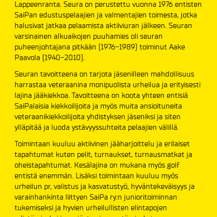
Lappeenranta. Seura on perustettu vuonna 1976 entisten
SaiPan edustuspelaajien ja valmentajien toimesta, jotka
halusivat jatkaa pelaamista aktiiviuran jälkeen. Seuran
varsinainen alkuaikojen puuhamies oli seuran
puheenjohtajana pitkään (1976-1989) toiminut Aake
Paavola (1940-2010).
Seuran tavoitteena on tarjota jäsenilleen mahdollisuus
harrastaa veteraanina monipuolista urheilua ja erityisesti
lajina jääkiekkoa. Tavoitteena on koota yhteen entisiä
SaiPalaisia kiekkoilijoita ja myös muita ansioituneita
veteraanikiekkoilijoita yhdistyksen jäseniksi ja siten
ylläpitää ja luoda ystävyyssuhteita pelaajien välillä.
Toimintaan kuuluu aktiivinen jääharjoittelu ja erilaiset
tapahtumat kuten pelit, turnaukset, turnausmatkat ja
oheistapahtumat. Kesälajina on mukana myös golf
entistä enemmän. Lisäksi toimintaan kuuluu myös
urheilun pr, valistus ja kasvatustyö, hyväntekeväisyys ja
varainhankinta liittyen SaiPa ry:n junioritoiminnan
tukemiseksi ja hyvien urheilullisten elintapojen