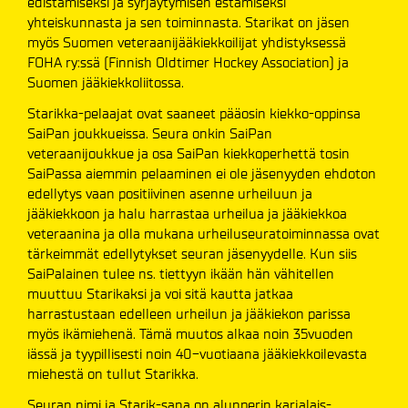
edistämiseksi ja syrjäytymisen estämiseksi
yhteiskunnasta ja sen toiminnasta. Starikat on jäsen
myös Suomen veteraanijääkiekkoilijat yhdistyksessä
FOHA ry:ssä (Finnish Oldtimer Hockey Association) ja
Suomen jääkiekkoliitossa.
Starikka-pelaajat ovat saaneet pääosin kiekko-oppinsa
SaiPan joukkueissa. Seura onkin SaiPan
veteraanijoukkue ja osa SaiPan kiekkoperhettä tosin
SaiPassa aiemmin pelaaminen ei ole jäsenyyden ehdoton
edellytys vaan positiivinen asenne urheiluun ja
jääkiekkoon ja halu harrastaa urheilua ja jääkiekkoa
veteraanina ja olla mukana urheiluseuratoiminnassa ovat
tärkeimmät edellytykset seuran jäsenyydelle. Kun siis
SaiPalainen tulee ns. tiettyyn ikään hän vähitellen
muuttuu Starikaksi ja voi sitä kautta jatkaa
harrastustaan edelleen urheilun ja jääkiekon parissa
myös ikämiehenä. Tämä muutos alkaa noin 35vuoden
iässä ja tyypillisesti noin 40-vuotiaana jääkiekkoilevasta
miehestä on tullut Starikka.
Seuran nimi ja Starik-sana on alunperin karjalais-