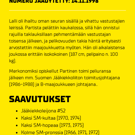
NUMERO JÄÄDYTETTY: 14.11.1998
Lalli oli ihailtu oman seuran sisällä ja vihattu vastustajien
leirissä. Partista pelättiin kaukalossa, sillä hän onnistui
rajuilla taklauksillaan pehmentämään vastustajan
toisensa jälkeen, ja pelikovuuden takia häntä erityisesti
arvostettiin maajoukkuetta myöten. Hän oli aikalaistensa
joukossa erittäin isokokoinen (187 cm, pelipaino n. 100
kg).
Merkonomiksi opiskellut Partinen toimi peliuransa
jälkeen mm. Suomen Jääkiekkoliiton toimitusjohtajana
(1986-1988) ja B-maajoukkueen johtajana..
SAAVUTUKSET
Jääkiekkoleijona #52
Kaksi SM-kultaa (1970, 1974)
Kaksi SM-hopeaa (1973, 1975)
Kolme SM-pronssia (1966, 1971, 1972)