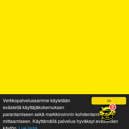
Verkkopalvelussamme käytetään
Ok
evästeitä käyttäjäkokemuksen
parantamiseen sekä markkinoinnin kohdentamiseen ja
mittaamiseen. Käyttämällä palvelua hyväksyt evästeiden
käytön.
Lue lisää