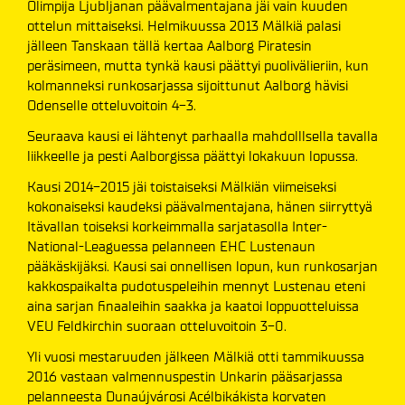
Olimpija Ljubljanan päävalmentajana jäi vain kuuden
ottelun mittaiseksi. Helmikuussa 2013 Mälkiä palasi
jälleen Tanskaan tällä kertaa Aalborg Piratesin
peräsimeen, mutta tynkä kausi päättyi puolivälieriin, kun
kolmanneksi runkosarjassa sijoittunut Aalborg hävisi
Odenselle otteluvoitoin 4-3.
Seuraava kausi ei lähtenyt parhaalla mahdolllsella tavalla
liikkeelle ja pesti Aalborgissa päättyi lokakuun lopussa.
Kausi 2014-2015 jäi toistaiseksi Mälkiän viimeiseksi
kokonaiseksi kaudeksi päävalmentajana, hänen siirryttyä
Itävallan toiseksi korkeimmalla sarjatasolla Inter-
National-Leaguessa pelanneen EHC Lustenaun
pääkäskijäksi. Kausi sai onnellisen lopun, kun runkosarjan
kakkospaikalta pudotuspeleihin mennyt Lustenau eteni
aina sarjan finaaleihin saakka ja kaatoi loppuotteluissa
VEU Feldkirchin suoraan otteluvoitoin 3-0.
Yli vuosi mestaruuden jälkeen Mälkiä otti tammikuussa
2016 vastaan valmennuspestin Unkarin pääsarjassa
pelanneesta Dunaújvárosi Acélbikákista korvaten