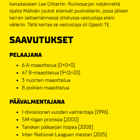
kanadalaisen Lee GIlbertin. Runkosarjan neljänneltä
sijalta Mälkiän joukot etenivät puolivälieriin, jossa jälleen
kerran seitsemännessä ottelussa vastustaja eteni
välieriin. Tällä kertaa se vastustaja oli Újpesti TE.
SAAVUTUKSET
PELAAJANA
6 A-maaottelua (0+0=0)
47 B-maaottelua (9+11=20)
3 nuorten maaottelua
8 poikien maaottelua
PÄÄVALMENTAJANA
I-divisioonan vuoden valmentaja (1996)
SM-liigan pronssia [2000]
Tanskan pääsarjan hopea (2008)
Inter-National-Leaguen mestari (2015)