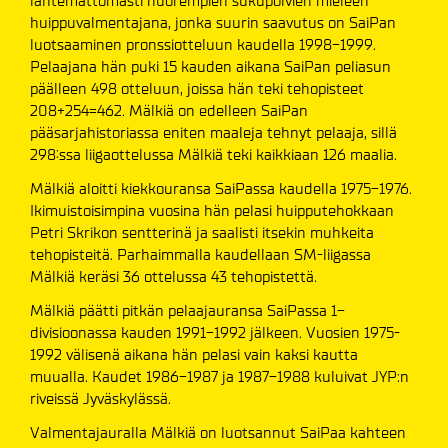
lähtemättömästi nuorempien sukupolvien mieleen
huippuvalmentajana, jonka suurin saavutus on SaiPan
luotsaaminen pronssiotteluun kaudella 1998-1999.
Pelaajana hän puki 15 kauden aikana SaiPan peliasun
päälleen 498 otteluun, joissa hän teki tehopisteet
208+254=462. Mälkiä on edelleen SaiPan
pääsarjahistoriassa eniten maaleja tehnyt pelaaja, sillä
298:ssa liigaottelussa Mälkiä teki kaikkiaan 126 maalia.
Mälkiä aloitti kiekkouransa SaiPassa kaudella 1975-1976.
Ikimuistoisimpina vuosina hän pelasi huipputehokkaan
Petri Skrikon sentterinä ja saalisti itsekin muhkeita
tehopisteitä. Parhaimmalla kaudellaan SM-liigassa
Mälkiä keräsi 36 ottelussa 43 tehopistettä.
Mälkiä päätti pitkän pelaajauransa SaiPassa 1-
divisioonassa kauden 1991-1992 jälkeen. Vuosien 1975-
1992 välisenä aikana hän pelasi vain kaksi kautta
muualla. Kaudet 1986-1987 ja 1987-1988 kuluivat JYP:n
riveissä Jyväskylässä.
Valmentajauralla Mälkiä on luotsannut SaiPaa kahteen