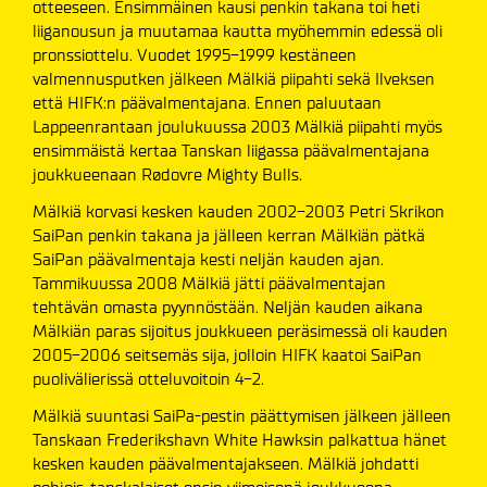
otteeseen. Ensimmäinen kausi penkin takana toi heti
liiganousun ja muutamaa kautta myöhemmin edessä oli
pronssiottelu. Vuodet 1995-1999 kestäneen
valmennusputken jälkeen Mälkiä piipahti sekä Ilveksen
että HIFK:n päävalmentajana. Ennen paluutaan
Lappeenrantaan joulukuussa 2003 Mälkiä piipahti myös
ensimmäistä kertaa Tanskan liigassa päävalmentajana
joukkueenaan Rødovre Mighty Bulls.
Mälkiä korvasi kesken kauden 2002-2003 Petri Skrikon
SaiPan penkin takana ja jälleen kerran Mälkiän pätkä
SaiPan päävalmentaja kesti neljän kauden ajan.
Tammikuussa 2008 Mälkiä jätti päävalmentajan
tehtävän omasta pyynnöstään. Neljän kauden aikana
Mälkiän paras sijoitus joukkueen peräsimessä oli kauden
2005-2006 seitsemäs sija, jolloin HIFK kaatoi SaiPan
puolivälierissä otteluvoitoin 4-2.
Mälkiä suuntasi SaiPa-pestin päättymisen jälkeen jälleen
Tanskaan Frederikshavn White Hawksin palkattua hänet
kesken kauden päävalmentajakseen. Mälkiä johdatti