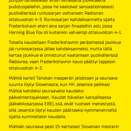
pohjois-tanskalaiset ensin viimeisenä joukkueena
pudotuspeleihin, jossa he kaatoivat sensaatiomaisesti
puolivälierissä runkosarjan voittaneen Rødovren
otteluvoitoin 4-3. Runkosarjan kahdeksannelta sijalta
Frederikshavn eteni aina sarjan finaaleihin asti, jossa
Herning Blue Fox oli kuitenkin vahvempi otteluvoitoin 4-1.
Toisella kaudellaan Frederikshavnin peräsimessä joukkue
jiäi runkosarjassa jällee kahdeksanneksi, mutta tällä
kertaa joukkue ei onnistunut kaatamaan puolivälierissä
Rødovrea, vaan Frederikshavnin kausi päättyi tappioon
otteluvoitoin 4-3.
Mälkiä karisti Tanskan maaperän jaloistaan ja seuraava
suunta löytyi Sloveniasta, kun HK Jesenice palkkasi
Mälkiä kahdeksi seuraavaksi kaudeksi
päävalmentajakseen. Kaudet Itävallan kansallisessa
jääkiekkosarjassa EBEL:ssä, eivät tuoneet menestystä,
sillä Jesenice löytyi kauden päätteeksi kymmenenneltä
sijalta kummallakin kaudella.
Mälkiän seuraava pesti 15-kertaisen Slovenian mestarin