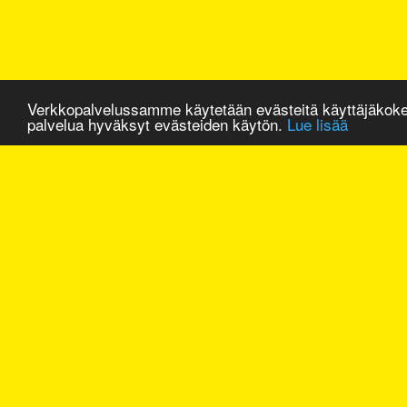
Verkkopalvelussamme käytetään evästeitä käyttäjäkok
palvelua hyväksyt evästeiden käytön.
Lue lisää