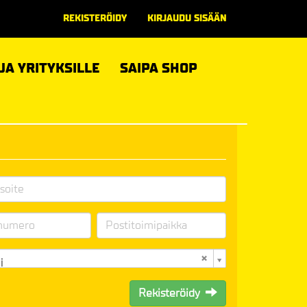
REKISTERÖIDY
KIRJAUDU SISÄÄN
 JA YRITYKSILLE
SAIPA SHOP
i
Rekisteröidy