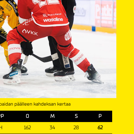
apaidan päälleen kahdeksan kertaa
PP
O
M
S
P
H
162
34
28
62