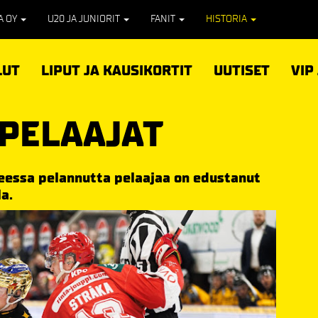
PA OY
U20 JA JUNIORIT
FANIT
HISTORIA
LUT
LIPUT JA KAUSIKORTIT
UUTISET
VIP
PELAAJAT
eessa pelannutta pelaajaa on edustanut
a.