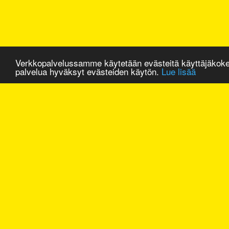
Verkkopalvelussamme käytetään evästeitä käyttäjäkok
palvelua hyväksyt evästeiden käytön.
Lue lisää