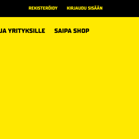
REKISTERÖIDY
KIRJAUDU SISÄÄN
 JA YRITYKSILLE
SAIPA SHOP