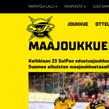
RAVINTOLA LALLI
KISAPUISTO
LIIGA SAI
JOUKKUE
OTTE
MAAJOUKKUE
Kaikkiaan 23 SaiPan edustusjoukku
Suomea aikuisten maajoukkuetasoll