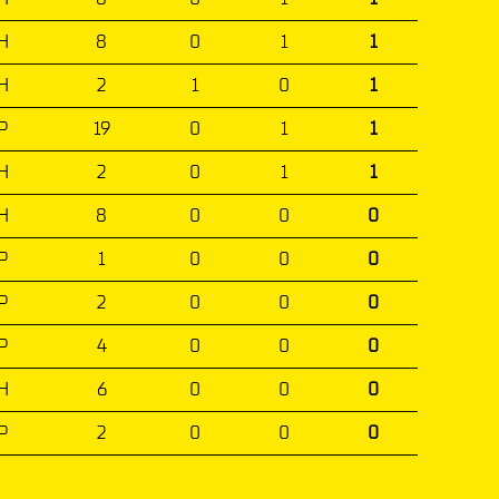
H
8
0
1
1
H
2
1
0
1
P
19
0
1
1
H
2
0
1
1
H
8
0
0
0
P
1
0
0
0
P
2
0
0
0
P
4
0
0
0
H
6
0
0
0
P
2
0
0
0