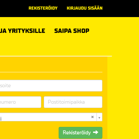
REKISTERÖIDY
KIRJAUDU SISÄÄN
 JA YRITYKSILLE
SAIPA SHOP
i
Rekisteröidy