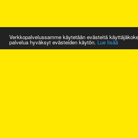
Verkkopalvelussamme käytetään evästeitä käyttäjäkok
palvelua hyväksyt evästeiden käytön.
Lue lisää