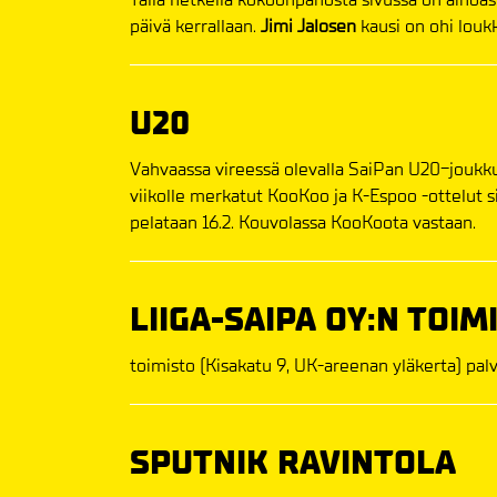
päivä kerrallaan.
Jimi Jalosen
kausi on ohi louk
U20
Vahvaassa vireessä olevalla SaiPan U20-joukkuee
viikolle merkatut KooKoo ja K-Espoo -ottelut s
pelataan 16.2. Kouvolassa KooKoota vastaan.
LIIGA-SAIPA OY:N TOIM
toimisto (Kisakatu 9, UK-areenan yläkerta) palvel
SPUTNIK RAVINTOLA