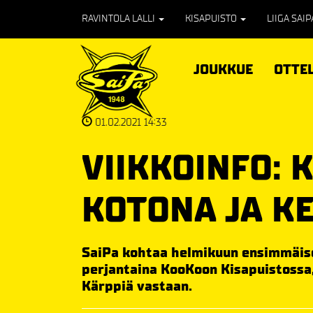
RAVINTOLA LALLI
KISAPUISTO
LIIGA SAI
JOUKKUE
OTTE
01.02.2021 14:33
VIIKKOINFO: 
KOTONA JA K
SaiPa kohtaa helmikuun ensimmäisell
perjantaina KooKoon Kisapuistossa,
Kärppiä vastaan.