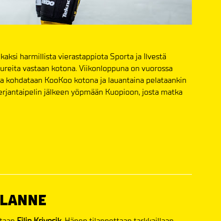
kaksi harmillista vierastappiota Sporta ja Ilvestä
 Jukureita vastaan kotona. Viikonloppuna on vuorossa
na kohdataan KooKoo kotona ja lauantaina pelataankin
erjantaipelin jälkeen yöpmään Kuopioon, josta matka
ILANNE
staan
Filip Krivosik.
Hänen tilannettaan tarkkaillaan