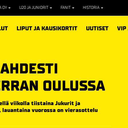
PA OY
U20 JA JUNIORIT
FANIT
HISTORIA
LUT
LIPUT JA KAUSIKORTIT
UUTISET
VIP
KAHDESTI
ERRAN OULUSSA
ä viikolla tiistaina Jukurit ja
 lauantaina vuorossa on vierasottelu