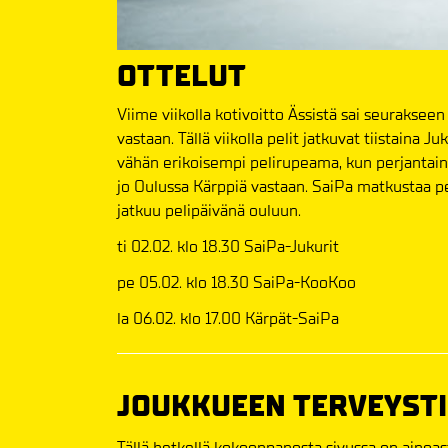
OTTELUT
Viime viikolla kotivoitto Ässistä sai seurakseen 
vastaan. Tällä viikolla pelit jatkuvat tiistaina
vähän erikoisempi pelirupeama, kun perjantai
jo Oulussa Kärppiä vastaan. SaiPa matkustaa p
jatkuu pelipäivänä ouluun.
ti 02.02. klo 18.30 SaiPa-Jukurit
pe 05.02. klo 18.30 SaiPa-KooKoo
la 06.02. klo 17.00 Kärpät-SaiPa
JOUKKUEEN TERVEYST
Tällä hetkellä kokoonpanosta sivussa on ainoa