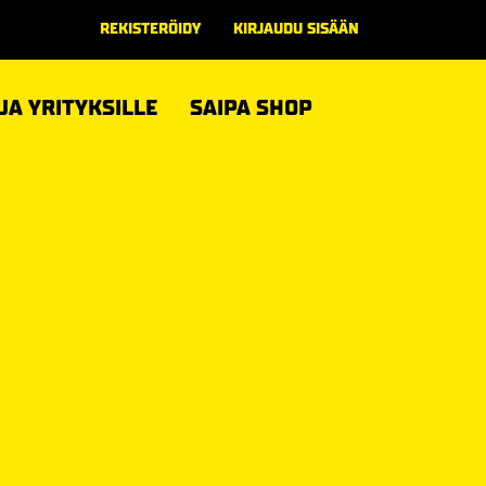
REKISTERÖIDY
KIRJAUDU SISÄÄN
 JA YRITYKSILLE
SAIPA SHOP