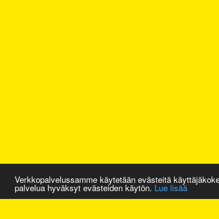
Verkkopalvelussamme käytetään evästeitä käyttäjäkok
palvelua hyväksyt evästeiden käytön.
Lue lisää