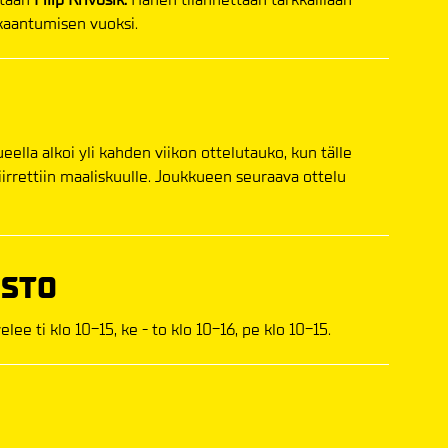
kaantumisen vuoksi.
lla alkoi yli kahden viikon ottelutauko, kun tälle
iirrettiin maaliskuulle. Joukkueen seuraava ottelu
ISTO
ee ti klo 10-15, ke - to klo 10-16, pe klo 10-15.