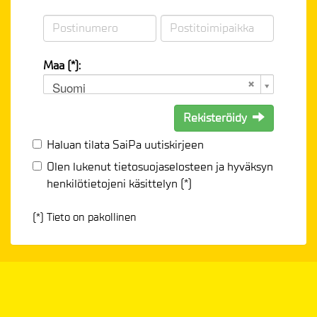
Maa (*):
Suomi
Rekisteröidy
Haluan tilata SaiPa uutiskirjeen
Olen lukenut
tietosuojaselosteen
ja hyväksyn
henkilötietojeni käsittelyn (*)
(*) Tieto on pakollinen