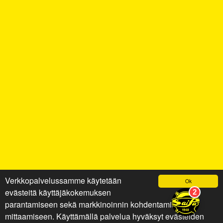
Verkkopalvelussamme käytetään
Ok
evästeitä käyttäjäkokemuksen
parantamiseen sekä markkinoinnin kohdentamiseen ja
mittaamiseen. Käyttämällä palvelua hyväksyt evästeiden