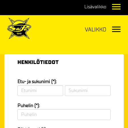
Navig
Navig
HENKILÖTIEDOT
Etu- ja sukunimi (*):
Puhelin (*):