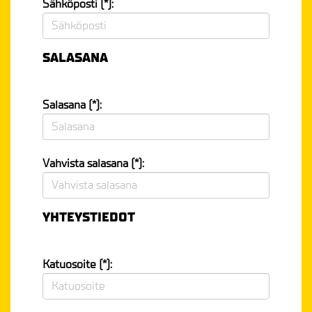
Sähköposti (*):
SALASANA
Salasana (*):
Vahvista salasana (*):
YHTEYSTIEDOT
Katuosoite (*):