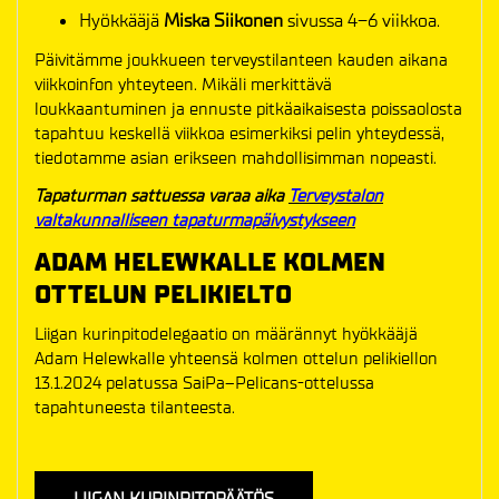
Hyökkääjä
Miska Siikonen
sivussa 4–6 viikkoa.
Päivitämme joukkueen terveystilanteen kauden aikana
viikkoinfon yhteyteen. Mikäli merkittävä
loukkaantuminen ja ennuste pitkäaikaisesta poissaolosta
tapahtuu keskellä viikkoa esimerkiksi pelin yhteydessä,
tiedotamme asian erikseen mahdollisimman nopeasti.
Tapaturman sattuessa varaa aika
Terveystalon
valtakunnalliseen tapaturmapäivystykseen
ADAM HELEWKALLE KOLMEN
OTTELUN PELIKIELTO
Liigan kurinpitodelegaatio on määrännyt hyökkääjä
Adam Helewkalle yhteensä kolmen ottelun pelikiellon
13.1.2024 pelatussa SaiPa–Pelicans-ottelussa
tapahtuneesta tilanteesta.
LIIGAN KURINPITOPÄÄTÖS