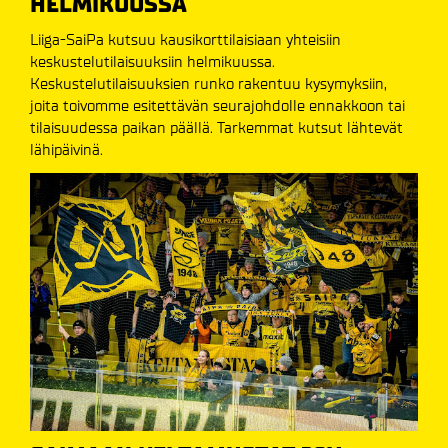
HELMIKUUSSA
Liiga-SaiPa kutsuu kausikorttilaisiaan yhteisiin
keskustelutilaisuuksiin helmikuussa.
Keskustelutilaisuuksien runko rakentuu kysymyksiin,
joita toivomme esitettävän seurajohdolle ennakkoon tai
tilaisuudessa paikan päällä. Tarkemmat kutsut lähtevät
lähipäivinä.