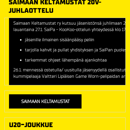
SAIMAAN KELTAMUSTAT 20V-
JUHLAOTTELU
Saimaan Keltamustat ry kutsuu jäsenistönsä juhlimaan 20
lauantaina 27.1. SaiPa - KooKoo-ottelun yhteydessä klo 17:0
jäsenille ilmainen sisäänpääsy peliin
tarjolla kahvit ja pullat yhdistyksen ja SaiPan puolest
tarkemmat ohjeet lähempänä ajankohtaa
26.1. mennessä ostetulla/ uusitulla jäsenyydellä osallistut
kummipelaaja Valtteri Lipiäisen Game Worn-pelipaidan arvo
SAIMAAN KELTAMUSTAT
U20-JOUKKUE