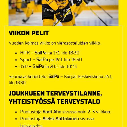
VIIKON PELIT
Vuoden kolmas viikko on vierasotteluiden viikko.
HIFK –
SaiPa
ke 17.1. klo 18:30
Sport –
SaiPa
pe 19.1. klo 18:30
JYP –
SaiPa
la 20.1. klo 18:30
Seuraava kotiottelu:
SaiPa
– Kärpät keskiviikkona 24.1.
klo 18:30
JOUKKUEEN TERVEYSTILANNE,
YHTEISTYÖSSÄ TERVEYSTALO
Puolustaja
Karri Aho
sivussa noin 2–3 viikkoa.
Puolustaja
Aleksi Anttalainen
sivussa
toistaiseksi.