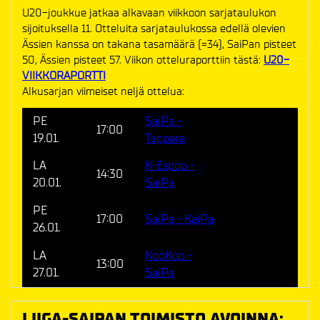
U20-joukkue jatkaa alkavaan viikkoon sarjataulukon
sijoituksella 11. Otteluita sarjataulukossa edellä olevien
Ässien kanssa on takana tasamäärä (=34), SaiPan pisteet
50, Ässien pisteet 57. Viikon otteluraporttiin tästä:
U20-
VIIKKORAPORTTI
Alkusarjan viimeiset neljä ottelua:
PE
SaiPa -
17:00
19.01.
Tappara
LA
K-Espoo -
14:30
20.01.
SaiPa
PE
17:00
SaiPa - KalPa
26.01.
LA
KooKoo -
13:00
27.01.
SaiPa
LIIGA-SAIPAN TOIMISTO AVOINNA: