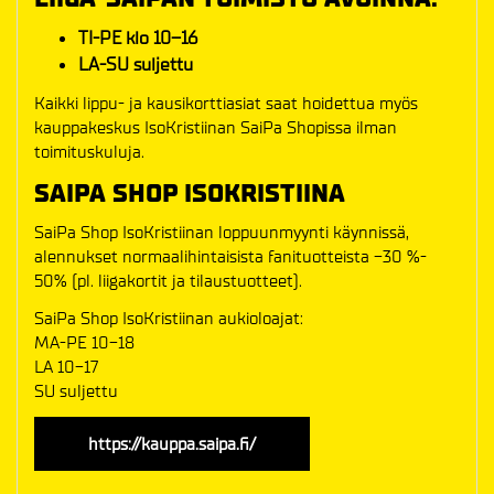
TI-PE klo 10–16
LA-SU suljettu
Kaikki lippu- ja kausikorttiasiat saat hoidettua myös
kauppakeskus IsoKristiinan SaiPa Shopissa ilman
toimituskuluja.
SAIPA SHOP ISOKRISTIINA
SaiPa Shop IsoKristiinan loppuunmyynti käynnissä,
alennukset normaalihintaisista fanituotteista -30 %-
50% (pl. liigakortit ja tilaustuotteet).
SaiPa Shop IsoKristiinan aukioloajat:
MA-PE 10-18
LA 10-17
SU suljettu
https://kauppa.saipa.fi/