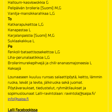
Halloum-kasviswokkia G
Pelipäivän broileria (Suomi) M,G
Vanilja-mansikkarahkaa L,G
To
Katkarapukeittoa L,G
Kanapastaa L
Karjalanpaistia (Suomi) M,G
Suklaakakkua L
Pe
Fenkoli-bataattisosekeittoa L,G
Liha-perunalaatikkoa L,G
Broilerimurekepihvejä ja chili-ananasmajoneesia L
Keksejä
Lounaaseen kuuluu runsas salaattipöytä, keitto, lämmin
ruoka, leivät ja levite, jälkiruoka sekä juomat.
Pöytävaraukset, tiedustelut, ryhmätilaukset ja
sopimuslounaat Lalli-ravintolaan: ravintola@saipa.fi/
info@saipa.fi
Lalli Facebookissa