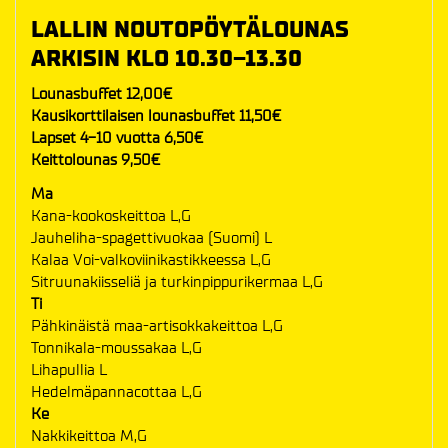
LALLIN NOUTOPÖYTÄLOUNAS
ARKISIN KLO 10.30–13.30
Lounasbuffet 12,00€
Kausikorttilaisen lounasbuffet 11,50€
Lapset 4-10 vuotta 6,50€
Keittolounas 9,50€
Ma
Kana-kookoskeittoa L,G
Jauheliha-spagettivuokaa (Suomi) L
Kalaa Voi-valkoviinikastikkeessa L,G
Sitruunakiisseliä ja turkinpippurikermaa L,G
Ti
Pähkinäistä maa-artisokkakeittoa L,G
Tonnikala-moussakaa L,G
Lihapullia L
Hedelmäpannacottaa L,G
Ke
Nakkikeittoa M,G