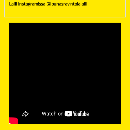
Lalli
Instagramissa @lounasravintolalalli