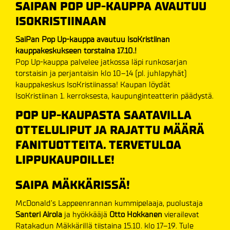
SAIPAN POP UP-KAUPPA AVAUTUU
ISOKRISTIINAAN
SaiPan Pop Up-kauppa avautuu IsoKristiinan
kauppakeskukseen torstaina 17.10.!
Pop Up-kauppa palvelee jatkossa läpi runkosarjan
torstaisin ja perjantaisin klo 10–14 (pl. juhlapyhät)
kauppakeskus IsoKristiinassa! Kaupan löydät
IsoKristiinan 1. kerroksesta, kaupunginteatterin päädystä.
POP UP-KAUPASTA SAATAVILLA
OTTELULIPUT JA RAJATTU MÄÄRÄ
FANITUOTTEITA. TERVETULOA
LIPPUKAUPOILLE!
SAIPA MÄKKÄRISSÄ!
McDonald’s Lappeenrannan kummipelaaja, puolustaja
Santeri Airola
ja hyökkääjä
Otto Hokkanen
vierailevat
Ratakadun Mäkkärillä tiistaina 15.10. klo 17–19. Tule