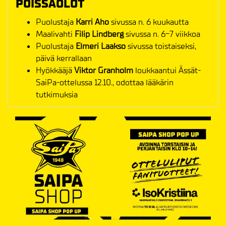
POISSAOLOT
Puolustaja
Karri Aho
sivussa n. 6 kuukautta
Maalivahti
Filip Lindberg
sivussa n. 6-7 viikkoa
Puolustaja
Elmeri Laakso
sivussa toistaiseksi,
päivä kerrallaan
Hyökkääjä
Viktor Granholm
loukkaantui Ässät-
SaiPa-ottelussa 12.10., odottaa lääkärin
tutkimuksia