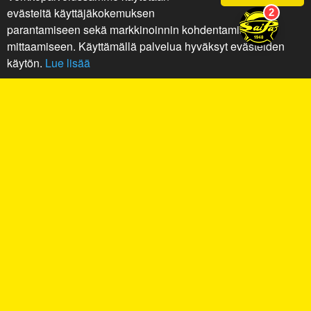
evästeitä käyttäjäkokemuksen
parantamiseen sekä markkinoinnin kohdentamiseen ja
mittaamiseen. Käyttämällä palvelua hyväksyt evästeiden
käytön.
Lue lisää