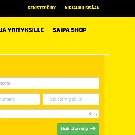
REKISTERÖIDY
KIRJAUDU SISÄÄN
 JA YRITYKSILLE
SAIPA SHOP
i
Rekisteröidy