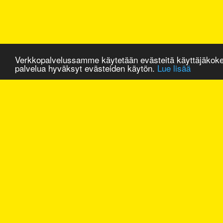
Verkkopalvelussamme käytetään evästeitä käyttäjäkok
palvelua hyväksyt evästeiden käytön.
Lue lisää