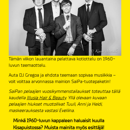
Tämän viikon lauantaina pelattava kotiottelu on 1960-
luvun teemaottelu.
Auta DJ Gregoa ja ehdota teemaan sopivaa musiikkia –
voit voittaa arvonnassa mainion SaiPa-tuotepaketin!
SaiPan pelaajien vuosikymmenstailaukset toteuttaa tällä
kaudella
Illusia Hair & Beauty
. Yllä olevaan kuvaan
pelaajien hiukset muotoilivat Tuuli, Anni ja Heidi,
maskeerauksesta vastasi Eveliina.
Minkä 1960-luvun kappaleen haluaisit kuulla
Kisapuistossa? Muista mainita myös esittäjä!