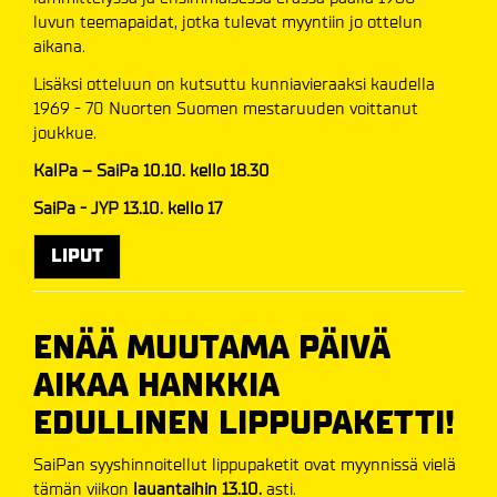
luvun teemapaidat, jotka tulevat myyntiin jo ottelun
aikana.
Lisäksi otteluun on kutsuttu kunniavieraaksi kaudella
1969 - 70 Nuorten Suomen mestaruuden voittanut
joukkue.
KalPa – SaiPa 10.10. kello 18.30
SaiPa - JYP 13.10. kello 17
LIPUT
ENÄÄ MUUTAMA PÄIVÄ
AIKAA HANKKIA
EDULLINEN LIPPUPAKETTI!
SaiPan syyshinnoitellut lippupaketit ovat myynnissä vielä
tämän viikon
lauantaihin 13.10.
asti.