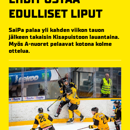
EDULLISET LIPUT
SaiPa palaa yli kahden viikon tauon
jälkeen takaisin Kisapuistoon lauantaina.
Myös A-nuoret pelaavat kotona kolme
ottelua.