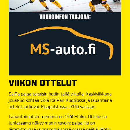
VIIKON OTTELUT
SaiPa palaa takaisin kotiin tällä viikolla. Keskiviikkona
joukkue kohtaa vielä KalPan Kuopiossa ja lauantaina
ottelut jatkuvat Kisapuistossa JYPiä vastaan.
Lauantaimatsin teemana on 1960-luku. Ottelussa
juhlateema näkyy monin tavoin: pelaajilla on
lämmittelyssä ja ensimmäisessä erässä päällä 1960-