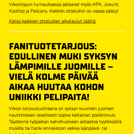
Viikonlopun turnauksessa pelaavat myös HPK, Jukurit,
KooKoo ja Pelicans. Kaikkiin otteluihin on vapaa pääsy!
Katso kaikkien otteluiden aikataulut täältä.
FANITUOTETARJOUS:
EDULLINEN MUKI SYKSYN
LÄMPIMILLE JUOMILLE –
VIELÄ KOLME PÄIVÄÄ
AIKAA HUUTAA KOHON
UNIIKKI PELIPAITA!
Viikon tarjoustuotteena on syksyn kuumien juomien
nauttimiseen oivallisesti sopiva keltainen posliinimuki.
Täydennä työpaikan kahvihuoneen astiastoa tyylikkäällä
mukilla tai hanki ennakkoon vaikka isänpäivä- tai