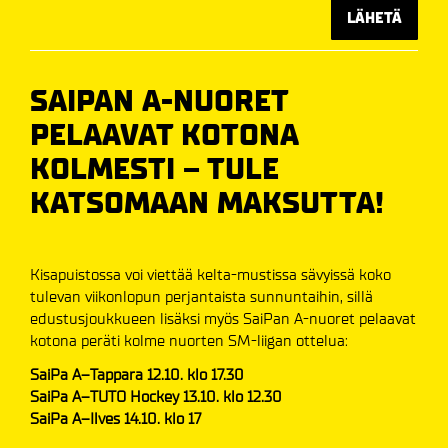
LÄHETÄ
SAIPAN A-NUORET
PELAAVAT KOTONA
KOLMESTI – TULE
KATSOMAAN MAKSUTTA!
Kisapuistossa voi viettää kelta-mustissa sävyissä koko
tulevan viikonlopun perjantaista sunnuntaihin, sillä
edustusjoukkueen lisäksi myös SaiPan A-nuoret pelaavat
kotona peräti kolme nuorten SM-liigan ottelua:
SaiPa A–Tappara 12.10. klo 17.30
SaiPa A–TUTO Hockey 13.10. klo 12.30
SaiPa A–Ilves 14.10. klo 17