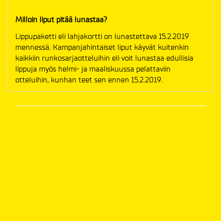
Milloin liput pitää lunastaa?
Lippupaketti eli lahjakortti on lunastettava 15.2.2019
mennessä. Kampanjahintaiset liput käyvät kuitenkin
kaikkiin runkosarjaotteluihin eli voit lunastaa edullisia
lippuja myös helmi- ja maaliskuussa pelattaviin
otteluihin, kunhan teet sen ennen 15.2.2019.