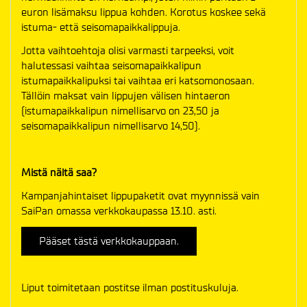
euron lisämaksu lippua kohden. Korotus koskee sekä
istuma- että seisomapaikkalippuja.
Jotta vaihtoehtoja olisi varmasti tarpeeksi, voit
halutessasi vaihtaa seisomapaikkalipun
istumapaikkalipuksi tai vaihtaa eri katsomonosaan.
Tällöin maksat vain lippujen välisen hintaeron
(istumapaikkalipun nimellisarvo on 23,50 ja
seisomapaikkalipun nimellisarvo 14,50).
Mistä näitä saa?
Kampanjahintaiset lippupaketit ovat myynnissä vain
SaiPan omassa verkkokaupassa 13.10. asti.
Pääset tästä verkkokauppaan.
Liput toimitetaan postitse ilman postituskuluja.