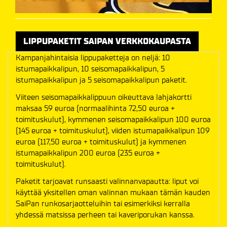
LIPPUPAKETIT SAIPAN VERKKOKAUPASTA
Kampanjahintaisia lippupaketteja on neljä: 10
istumapaikkalipun, 10 seisomapaikkalipun, 5
istumapaikkalipun ja 5 seisomapaikkalipun paketit.
Viiteen seisomapaikkalippuun oikeuttava lahjakortti
maksaa 59 euroa (normaalihinta 72,50 euroa +
toimituskulut), kymmenen seisomapaikkalipun 100 euroa
(145 euroa + toimituskulut), viiden istumapaikkalipun 109
euroa (117,50 euroa + toimituskulut) ja kymmenen
istumapaikkalipun 200 euroa (235 euroa +
toimituskulut).
Paketit tarjoavat runsaasti valinnanvapautta: liput voi
käyttää yksitellen oman valinnan mukaan tämän kauden
SaiPan runkosarjaotteluihin tai esimerkiksi kerralla
yhdessä matsissa perheen tai kaveriporukan kanssa.