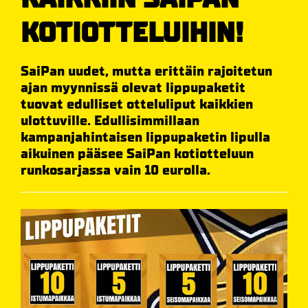
KOTIOTTELUIHIN!
SaiPan uudet, mutta erittäin rajoitetun
ajan myynnissä olevat lippupaketit
tuovat edulliset otteluliput kaikkien
ulottuville. Edullisimmillaan
kampanjahintaisen lippupaketin lipulla
aikuinen pääsee SaiPan kotiotteluun
runkosarjassa vain 10 eurolla.