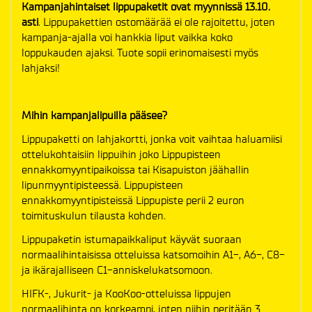
Kampanjahintaiset lippupaketit ovat myynnissä 13.10.
asti
. Lippupakettien ostomäärää ei ole rajoitettu, joten
kampanja-ajalla voi hankkia liput vaikka koko
loppukauden ajaksi. Tuote sopii erinomaisesti myös
lahjaksi!
Mihin kampanjalipuilla pääsee?
Lippupaketti on lahjakortti, jonka voit vaihtaa haluamiisi
ottelukohtaisiin lippuihin joko Lippupisteen
ennakkomyyntipaikoissa tai Kisapuiston jäähallin
lipunmyyntipisteessä. Lippupisteen
ennakkomyyntipisteissä Lippupiste perii 2 euron
toimituskulun tilausta kohden.
Lippupaketin istumapaikkaliput käyvät suoraan
normaalihintaisissa otteluissa katsomoihin A1-, A6-, C8-
ja ikärajalliseen C1-anniskelukatsomoon.
HIFK-, Jukurit- ja KooKoo-otteluissa lippujen
normaalihinta on korkeampi, joten niihin peritään 3