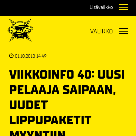
Navig
Navig
01.10.2018 14:49
VIIKKOINFO 40: UUSI
PELAAJA SAIPAAN,
UUDET
LIPPUPAKETIT
MYYNTIIN