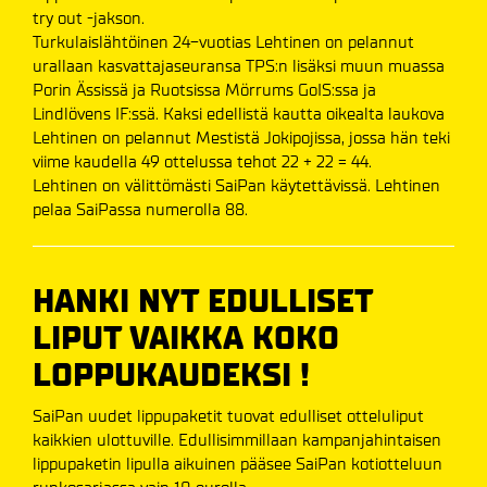
try out -jakson.
Turkulaislähtöinen 24-vuotias Lehtinen on pelannut
urallaan kasvattajaseuransa TPS:n lisäksi muun muassa
Porin Ässissä ja Ruotsissa Mörrums GoIS:ssa ja
Lindlövens IF:ssä. Kaksi edellistä kautta oikealta laukova
Lehtinen on pelannut Mestistä Jokipojissa, jossa hän teki
viime kaudella 49 ottelussa tehot 22 + 22 = 44.
Lehtinen on välittömästi SaiPan käytettävissä. Lehtinen
pelaa SaiPassa numerolla 88.
HANKI NYT EDULLISET
LIPUT VAIKKA KOKO
LOPPUKAUDEKSI !
SaiPan uudet lippupaketit tuovat edulliset otteluliput
kaikkien ulottuville. Edullisimmillaan kampanjahintaisen
lippupaketin lipulla aikuinen pääsee SaiPan kotiotteluun