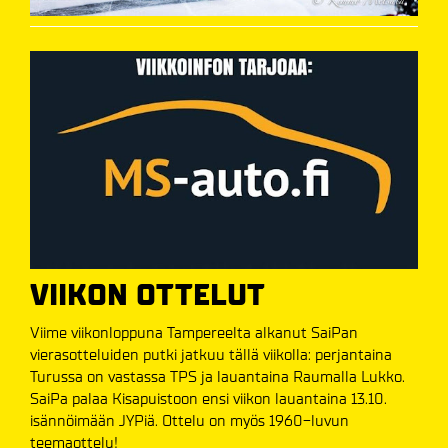
VIIKON OTTELUT
Viime viikonloppuna Tampereelta alkanut SaiPan
vierasotteluiden putki jatkuu tällä viikolla: perjantaina
Turussa on vastassa TPS ja lauantaina Raumalla Lukko.
SaiPa palaa Kisapuistoon ensi viikon lauantaina 13.10.
isännöimään JYPiä. Ottelu on myös 1960-luvun
teemaottelu!