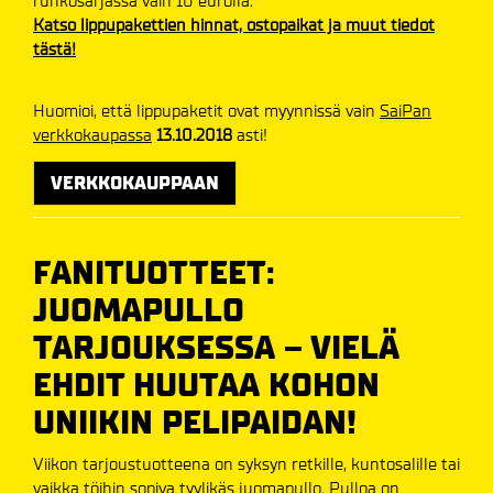
runkosarjassa vain 10 eurolla.
Katso lippupakettien hinnat, ostopaikat ja muut tiedot
tästä!
Huomioi, että lippupaketit ovat myynnissä vain
SaiPan
verkkokaupassa
13.10.2018
asti!
VERKKOKAUPPAAN
FANITUOTTEET:
JUOMAPULLO
TARJOUKSESSA – VIELÄ
EHDIT HUUTAA KOHON
UNIIKIN PELIPAIDAN!
Viikon tarjoustuotteena on syksyn retkille, kuntosalille tai
vaikka töihin sopiva tyylikäs juomapullo. Pulloa on