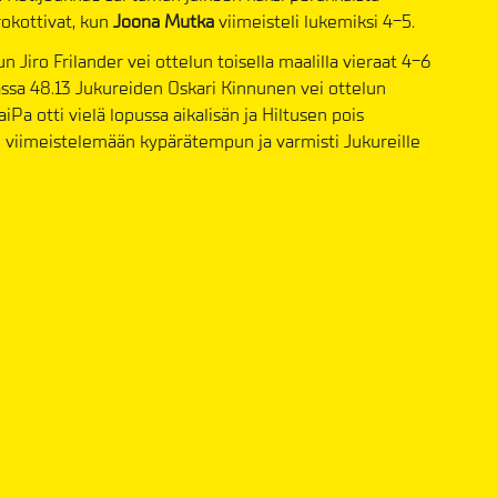
 rokottivat, kun
Joona Mutka
viimeisteli lukemiksi 4-5.
n Jiro Frilander vei ottelun toisella maalilla vieraat 4-6
ajassa 48.13 Jukureiden Oskari Kinnunen vei ottelun
aiPa otti vielä lopussa aikalisän ja Hiltusen pois
in viimeistelemään kypärätempun ja varmisti Jukureille