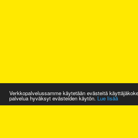
Verkkopalvelussamme käytetään evästeitä käyttäjäkok
palvelua hyväksyt evästeiden käytön.
Lue lisää