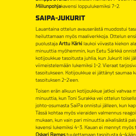
Miilunpohja
kavensi loppulukemiksi 7-2.
SAIPA-JUKURIT
Lauantaina ottelun avauserästä muodostui tas
heiluttamaan myös maaliverkkoja. Ottelun ensim
puolustaja
Arttu Kärki
laukoi viivasta kiekon al
minuuttia myöhemmin, kun Eetu Särkkä onnistui
kotijoukkue tasoitusta juhlia, kun Jukurit iski
viimeistelemään lukemiksi 1-2. Vieraat tarjosi
tasoitukseen. Kotijoukkue ei jättänyt saumaa k
tasoituksen 2-2:een.
Toisen erän alkuun kotijoukkue jatkoi vahvaa m
minuuttia, kun Toni Surakka vei ottelun toisell
johto-osumasta SaiPa onnistui jälleen, kun ka
Tässä kohtaa myös vieraiden valmennus reagoi ot
mukaan, kun vain pari minuuttia aikalisästä p
kavensi lukemiksi 4-3. Kauan ei mennyt myös 
Oskari Remes
tuulettamaan tasoitusta 4-4:ään.