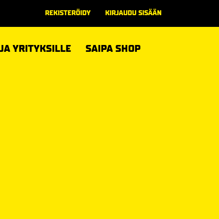
REKISTERÖIDY
KIRJAUDU SISÄÄN
 JA YRITYKSILLE
SAIPA SHOP