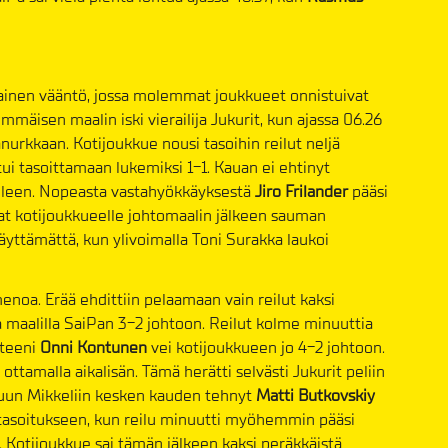
ainen vääntö, jossa molemmat joukkueet onnistuivat
mäisen maalin iski vierailija Jukurit, kun ajassa 06.26
anurkkaan. Kotijoukkue nousi tasoihin reilut neljä
 tasoittamaan lukemiksi 1-1. Kauan ei ehtinyt
 jälleen. Nopeasta vastahyökkäyksestä
Jiro Frilander
pääsi
vat kotijoukkueelle johtomaalin jälkeen sauman
äyttämättä, kun ylivoimalla Toni Surakka laukoi
enoa. Erää ehdittiin pelaamaan vain reilut kaksi
a maalilla SaiPan 3-2 johtoon. Reilut kolme minuuttia
pteeni
Onni Kontunen
vei kotijoukkueen jo 4-2 johtoon.
tamalla aikalisän. Tämä herätti selvästi Jukurit peliin
aluun Mikkeliin kesken kauden tehnyt
Matti Butkovskiy
tasoitukseen, kun reilu minuutti myöhemmin pääsi
 Kotijoukkue sai tämän jälkeen kaksi peräkkäistä