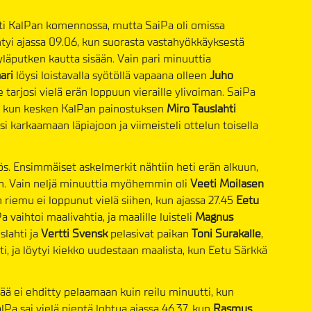
esti KalPan komennossa, mutta SaiPa oli omissa
tyi ajassa 09.06, kun suorasta vastahyökkäyksestä
läputken kautta sisään. Vain pari minuuttia
ari
löysi loistavalla syötöllä vapaana olleen
Juho
ue tarjosi vielä erän loppuun vieraille ylivoiman. SaiPa
a, kun kesken KalPan painostuksen
Miro Tauslahti
äsi karkaamaan läpiajoon ja viimeisteli ottelun toisella
s. Ensimmäiset askelmerkit nähtiin heti erän alkuun,
on. Vain neljä minuuttia myöhemmin oli
Veeti Moilasen
 riemu ei loppunut vielä siihen, kun ajassa 27.45
Eetu
 vaihtoi maalivahtia, ja maalille luisteli
Magnus
lahti ja
Vertti Svensk
pelasivat paikan
Toni Surakalle
,
ti, ja löytyi kiekko uudestaan maalista, kun Eetu Särkkä
ää ei ehditty pelaamaan kuin reilu minuutti, kun
lPa sai vielä pientä lohtua ajassa 46.37, kun
Rasmus