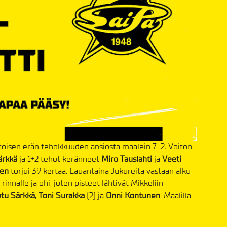
 toisen erän tehokkuuden ansiosta maalein 7-2. Voiton
ärkkä
ja 1+2 tehot keränneet
Miro Tauslahti
ja
Veeti
nen
torjui 39 kertaa. Lauantaina Jukureita vastaan alku
rinnalle ja ohi, joten pisteet lähtivät Mikkeliin
tu Särkkä
,
Toni Surakka
(2) ja
Onni Kontunen
. Maalilla