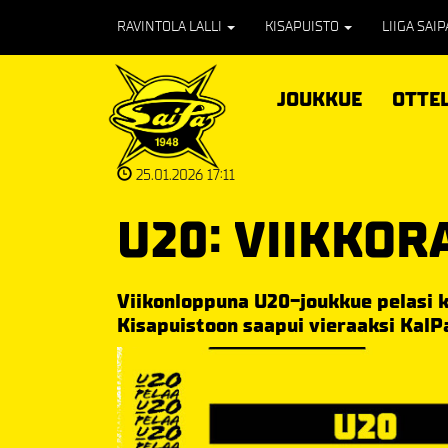
RAVINTOLA LALLI
KISAPUISTO
LIIGA SAI
JOUKKUE
OTTE
25.01.2026 17:11
U20: VIIKKOR
Viikonloppuna U20-joukkue pelasi k
Kisapuistoon saapui vieraaksi KalPa