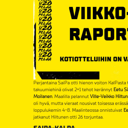
Perjantaina SaiPa otti hienon voiton KalPasta
takuumiehinä olivat 2+1 tehot kerännyt
Eetu S
Moilanen
. Maalilla pelannut
Ville-Veikko Hiltu
oli hyvä, mutta vieraat nousivat toisessa erässä 
loppulukemin 4-8. Maalinteossa onnistuivat
Ee
jatkanut Hiltunen otti 26 torjuntaa.