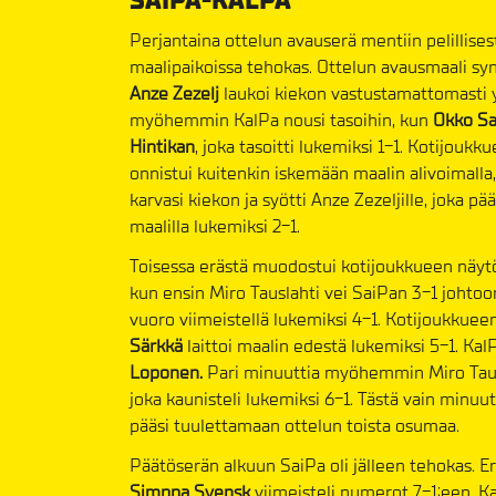
SAIPA-KALPA
Perjantaina ottelun avauserä mentiin pelillis
maalipaikoissa tehokas. Ottelun avausmaali syn
Anze Zezelj
laukoi kiekon vastustamattomasti y
myöhemmin KalPa nousi tasoihin, kun
Okko Sa
Hintikan
, joka tasoitti lukemiksi 1-1. Kotijoukk
onnistui kuitenkin iskemään maalin alivoimall
karvasi kiekon ja syötti Anze Zezeljille, joka pä
maalilla lukemiksi 2-1.
Toisessa erästä muodostui kotijoukkueen näytö
kun ensin Miro Tauslahti vei SaiPan 3-1 johto
vuoro viimeistellä lukemiksi 4-1. Kotijoukkueen
Särkkä
laittoi maalin edestä lukemiksi 5-1. KalPa
Loponen.
Pari minuuttia myöhemmin Miro Taus
joka kaunisteli lukemiksi 6-1. Tästä vain minuut
pääsi tuulettamaan ottelun toista osumaa.
Päätöserän alkuun SaiPa oli jälleen tehokas. Er
Simppa Svensk
viimeisteli numerot 7-1:een. Ka