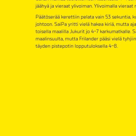
jäähyä ja vieraat ylivoiman. Ylivoimalla vieraat
Päätöserää kerettiin pelata vain 53 sekuntia, ku
johtoon. SaiPa yritti vielä hakea kiriä, mutta 
toisella maalilla Jukurit jo 4-7 karkumatkalle. S
maalinsuulta, mutta Frilander pääsi vielä tyhji
täyden pistepotin lopputuloksella 4-8.