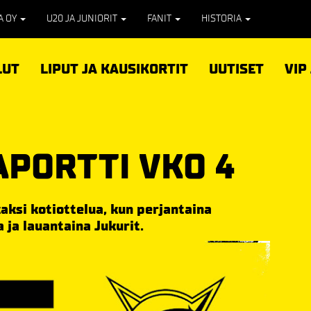
PA OY
U20 JA JUNIORIT
FANIT
HISTORIA
LUT
LIPUT JA KAUSIKORTIT
UUTISET
VIP
APORTTI VKO 4
aksi kotiottelua, kun perjantaina
 ja lauantaina Jukurit.