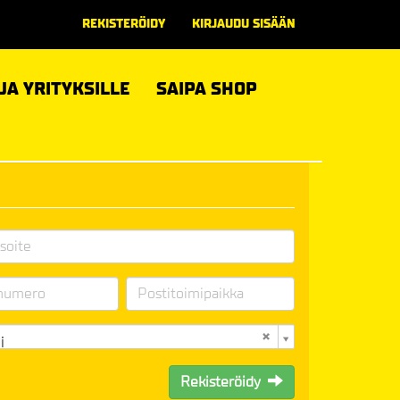
REKISTERÖIDY
KIRJAUDU SISÄÄN
 JA YRITYKSILLE
SAIPA SHOP
i
Rekisteröidy