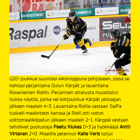
U20-joukkue suuntasi viikonloppuna pohjoiseen, jossa se
kohtasi perjantaina Oulun Kärpät ja lauantaina
Rovaniemen RoKin. Perjantain ottelusta muodostui
tiukka näytös, jonka vei kotijoukkue Kärpät jatkoajan
jälkeen maalein 4-3. Lauantaina RoKia vastaan SaiPa
tuskaili maalinteon kanssa ja RoKi otti voiton
voittomaalikilpailun jälkeen maalein 2-1. Kärppiä vastaan
tehoilivat puolustaja
Peetu Kiukas
0+3 ja hyökkääjä
Antti
Virtanen
2+0. Maalilla pelannut
Kalle Varis
torjui