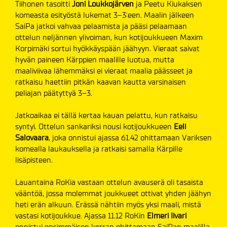
Tiihonen tasoitti
Joni Loukkojärven
ja Peetu Kiukaksen
komeasta esityöstä lukemat 3–3:een. Maalin jälkeen
SaiPa jatkoi vahvaa pelaamista ja pääsi pelaamaan
ottelun neljännen ylivoiman, kun kotijoukkueen Maxim
Korpimäki sortui hyökkäyspään jäähyyn. Vieraat saivat
hyvän paineen Kärppien maalille luotua, mutta
maaliviivaa lähemmäksi ei vieraat maalia päässeet ja
ratkaisu haettiin pitkän kaavan kautta varsinaisen
peliajan päätyttyä 3–3.
Jatkoaikaa ei tällä kertaa kauan pelattu, kun ratkaisu
syntyi. Ottelun sankariksi nousi kotijoukkueen
Eeli
Salovaara
, joka onnistui ajassa 61.42 ohittamaan Variksen
komealla laukauksella ja ratkaisi samalla Kärpille
lisäpisteen.
Lauantaina RoKia vastaan ottelun avauserä oli tasaista
vääntöä, jossa molemmat joukkueet ottivat yhden jäähyn
heti erän alkuun. Erässä nähtiin myös yksi maali, mistä
vastasi kotijoukkue. Ajassa 11.12 RoKin
Elmeri Iivari
onnistui ensimmäisen kerran ohittamaan SaiPan maalilla