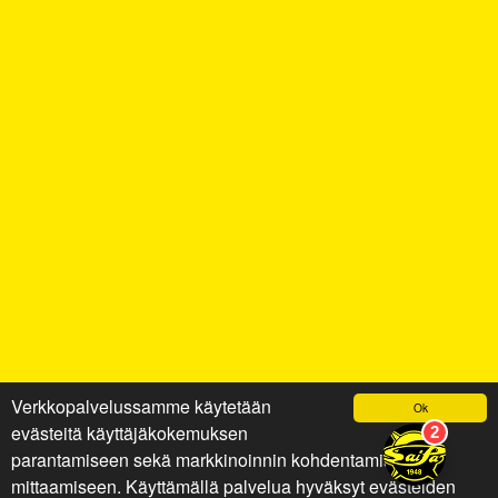
Verkkopalvelussamme käytetään
Ok
evästeitä käyttäjäkokemuksen
parantamiseen sekä markkinoinnin kohdentamiseen ja
mittaamiseen. Käyttämällä palvelua hyväksyt evästeiden