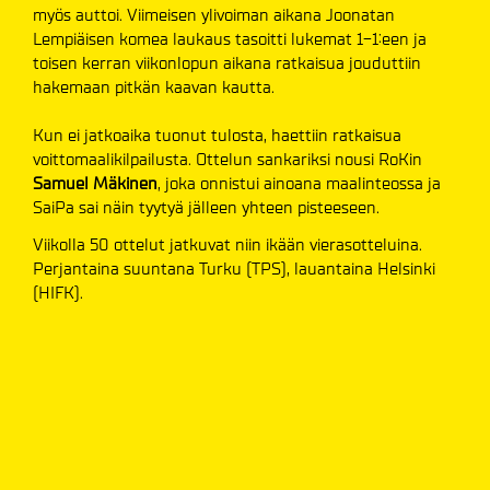
myös auttoi. Viimeisen ylivoiman aikana Joonatan
Lempiäisen komea laukaus tasoitti lukemat 1-1:een ja
toisen kerran viikonlopun aikana ratkaisua jouduttiin
hakemaan pitkän kaavan kautta.
Kun ei jatkoaika tuonut tulosta, haettiin ratkaisua
voittomaalikilpailusta. Ottelun sankariksi nousi RoKin
Samuel Mäkinen
, joka onnistui ainoana maalinteossa ja
SaiPa sai näin tyytyä jälleen yhteen pisteeseen.
Viikolla 50 ottelut jatkuvat niin ikään vierasotteluina.
Perjantaina suuntana Turku (TPS), lauantaina Helsinki
(HIFK).