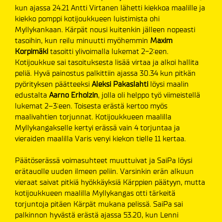
kun ajassa 24.21 Antti Virtanen lähetti kiekkoa maalille ja
kiekko pomppi kotijoukkueen luistimista ohi
Myllykankaan. Kärpät nousi kuitenkin jälleen nopeasti
tasoihin, kun reilu minuutti myöhemmin
Maxim
Korpimäki
tasoitti ylivoimalla lukemat 2-2:een.
Kotijoukkue sai tasoituksesta lisää virtaa ja alkoi hallita
peliä. Hyvä painostus palkittiin ajassa 30.34 kun pitkän
pyörityksen päätteeksi
Aleksi Pakaslahti
löysi maalin
edustalta
Aarno Erholzin
, jolla oli helppo työ viimeistellä
lukemat 2–3:een. Toisesta erästä kertoo myös
maalivahtien torjunnat. Kotijoukkueen maalilla
Myllykangakselle kertyi erässä vain 4 torjuntaa ja
vieraiden maalilla Varis venyi kiekon tielle 11 kertaa.
Päätöserässä voimasuhteet muuttuivat ja SaiPa löysi
erätauolle uuden ilmeen peliin. Varsinkin erän alkuun
vieraat saivat pitkiä hyökkäyksiä Kärppien päätyyn, mutta
kotijoukkueen maalilla Myllykangas otti tärkeitä
torjuntoja pitäen Kärpät mukana pelissä. SaiPa sai
palkinnon hyvästä erästä ajassa 53.20, kun Lenni