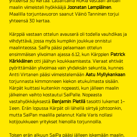
yhteensä 30 kertaa. Lauantaina RoKia vastaan ainoan
maalin viimeisteli hyökkääjä
Joonatan Lempiäinen
.
Maalilla torjuntavuoron saanut Väinö Tanninen torjui
yhteensä 30 kertaa.
Kärppiä vastaan ottelun avauserä oli todella vauhdikas ja
viihdyttävä, jossa myös kumpikin joukkue onnistui
maalinteossa. SaiPa pääsi pelaamaan ottelun
ensimmäisen ylivoiman ajassa 6.12, kun Kärppien
Patrick
Kärkkäinen
otti jäähyn koukkaamisesta. Vieraat ehtivät
pyörittämään ylivoimaa vain yhdeksän sekuntia, kunnes
Antti Virtanen pääsi viimeistelemään
Aatu Myllykankaan
torjunnasta kimmonneen kiekon etukulmasta sisään.
Kärpät kuittasi kuitenkin nopeasti, kun jälleen maalin
jälkeinen vaihto kostautui SaiPalle. Nopeasta
vastahyökkäyksestä
Benjamin Pietilä
tasoitti lukemat 1–
1:een. Erän lopussa Kärpät oli lähellä siirtyä johtoonkin,
mutta SaiPan maalilla pelannut Kalle Varis nollasi
kotijoukkueen yritykset hienoilla torjunnoilla.
Toisen erän alkuun SaiPa pääsi jälleen iskemään maalin,