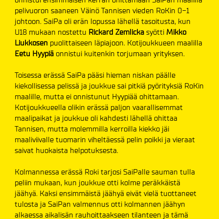
pelivuoron saaneen Väinö Tannisen vieden RoKin 0-1
johtoon. SaiPa oli erän lopussa lähellä tasoitusta, kun
U18 mukaan nostettu
Rickard Zemlicka
syötti
Mikko
Liukkosen
puolittaiseen läpiajoon. Kotijoukkueen maalilla
Eetu Hyypiä
onnistui kuitenkin torjumaan yrityksen.
Toisessa erässä SaiPa pääsi hieman niskan päälle
kiekollisessa pelissä ja joukkue sai pitkiä pyörityksiä RoKin
maalille, mutta ei onnistunut Hyypiää ohittamaan.
Kotijoukkueella olikin erässä paljon vaarallisemmat
maalipaikat ja joukkue oli kahdesti lähellä ohittaa
Tannisen, mutta molemmilla kerroilla kiekko jäi
maaliviivalle tuomarin viheltäessä pelin poikki ja vieraat
saivat huokaista helpotuksesta.
Kolmannessa erässä Roki tarjosi SaiPalle sauman tulla
peliin mukaan, kun joukkue otti kolme peräkkäistä
jäähyä. Kaksi ensimmäistä jäähyä eivät vielä tuottaneet
tulosta ja SaiPan valmennus otti kolmannen jäähyn
alkaessa aikalisän rauhoittaakseen tilanteen ja tämä