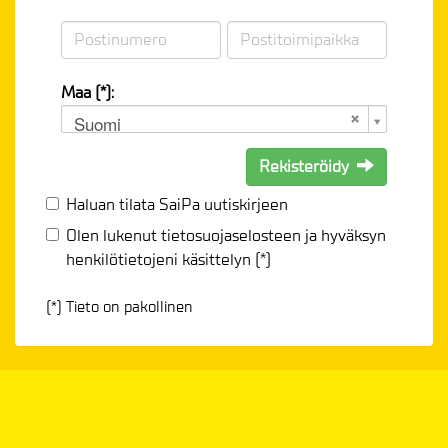
Maa (*):
Suomi
Rekisteröidy
Haluan tilata SaiPa uutiskirjeen
Olen lukenut
tietosuojaselosteen
ja hyväksyn
henkilötietojeni käsittelyn (*)
(*) Tieto on pakollinen