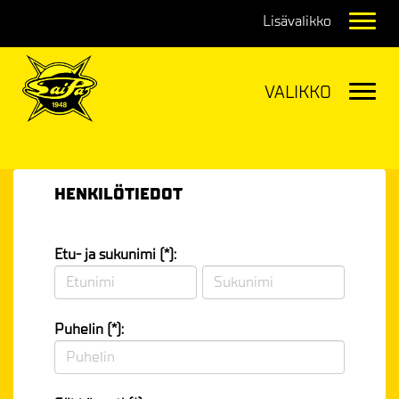
Navig
Navig
HENKILÖTIEDOT
Etu- ja sukunimi (*):
Puhelin (*):