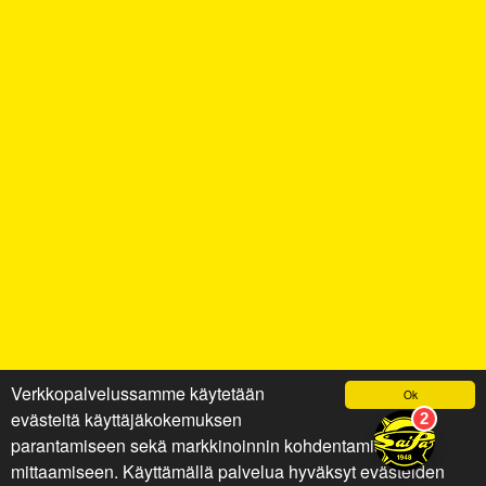
Verkkopalvelussamme käytetään
Ok
evästeitä käyttäjäkokemuksen
parantamiseen sekä markkinoinnin kohdentamiseen ja
mittaamiseen. Käyttämällä palvelua hyväksyt evästeiden