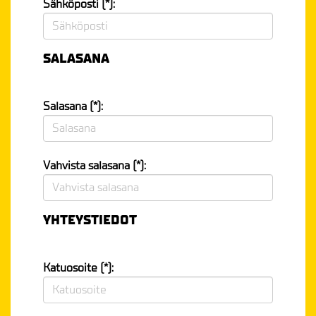
Sähköposti (*):
SALASANA
Salasana (*):
Vahvista salasana (*):
YHTEYSTIEDOT
Katuosoite (*):