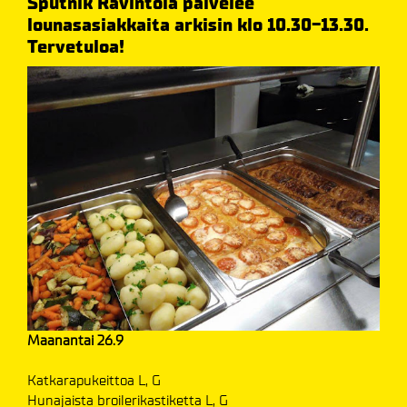
Sputnik Ravintola palvelee
lounasasiakkaita arkisin klo 10.30-13.30.
Tervetuloa!
Maanantai 26.9
Katkarapukeittoa L, G
Hunajaista broilerikastiketta L, G