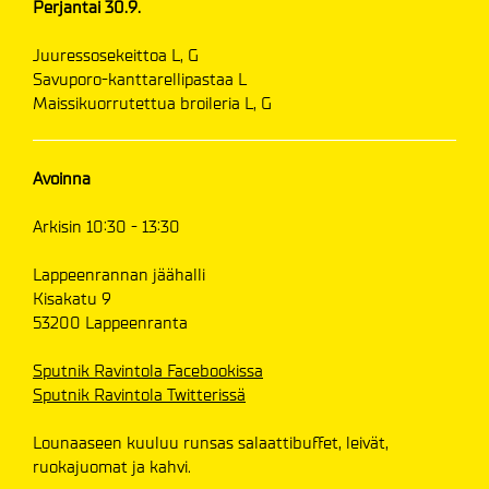
Perjantai 30.9.
Juuressosekeittoa L, G
Savuporo-kanttarellipastaa L
Maissikuorrutettua broileria L, G
Avoinna
Arkisin 10:30 - 13:30
Lappeenrannan jäähalli
Kisakatu 9
53200 Lappeenranta
Sputnik Ravintola Facebookissa
Sputnik Ravintola Twitterissä
Lounaaseen kuuluu runsas salaattibuffet, leivät,
ruokajuomat ja kahvi.