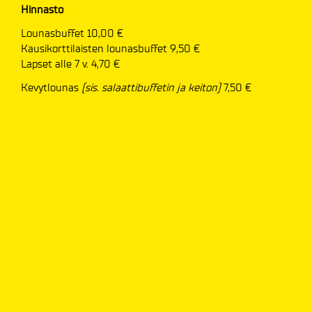
Hinnasto
Lounasbuffet 10,00 €
Kausikorttilaisten lounasbuffet 9,50 €
Lapset alle 7 v. 4,70 €
Kevytlounas
(sis. salaattibuffetin ja keiton)
7,50 €