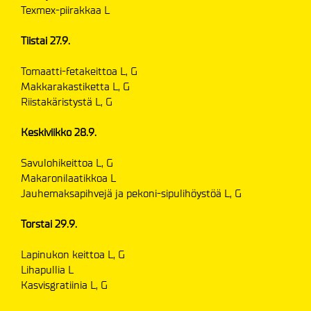
Texmex-piirakkaa L
Tiistai 27.9.
Tomaatti-fetakeittoa L, G
Makkarakastiketta L, G
Riistakäristystä L, G
Keskiviikko 28.9.
Savulohikeittoa L, G
Makaronilaatikkoa L
Jauhemaksapihvejä ja pekoni-sipulihöystöä L, G
Torstai 29.9.
Lapinukon keittoa L, G
Lihapullia L
Kasvisgratiinia L, G