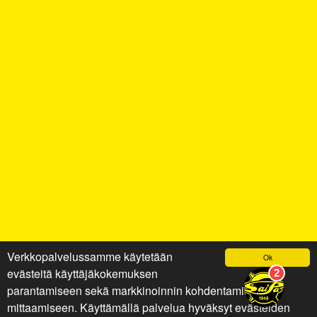
Verkkopalvelussamme käytetään
Ok
evästeitä käyttäjäkokemuksen
parantamiseen sekä markkinoinnin kohdentamiseen ja
mittaamiseen. Käyttämällä palvelua hyväksyt evästeiden