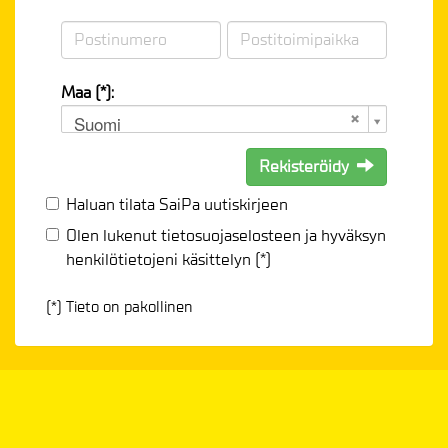
Maa (*):
Suomi
Rekisteröidy
Haluan tilata SaiPa uutiskirjeen
Olen lukenut
tietosuojaselosteen
ja hyväksyn
henkilötietojeni käsittelyn (*)
(*) Tieto on pakollinen