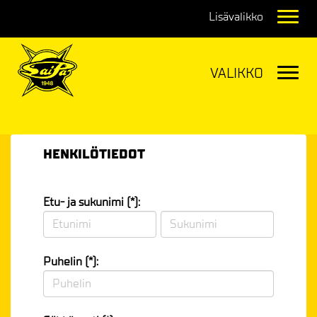
Navig
Navig
HENKILÖTIEDOT
Etu- ja sukunimi (*):
Puhelin (*):