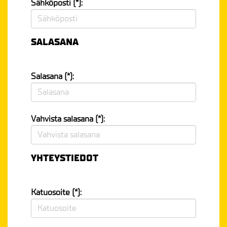
Sähköposti (*):
SALASANA
Salasana (*):
Vahvista salasana (*):
YHTEYSTIEDOT
Katuosoite (*):