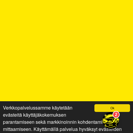
Verkkopalvelussamme käytetään
Ok
evästeitä käyttäjäkokemuksen
parantamiseen sekä markkinoinnin kohdentamiseen ja
mittaamiseen. Käyttämällä palvelua hyväksyt evästeiden