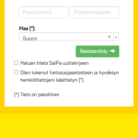
Maa (*):
Suomi
Rekisteröidy
Haluan tilata SaiPa uutiskirjeen
Olen lukenut
tietosuojaselosteen
ja hyväksyn
henkilötietojeni käsittelyn (*)
(*) Tieto on pakollinen