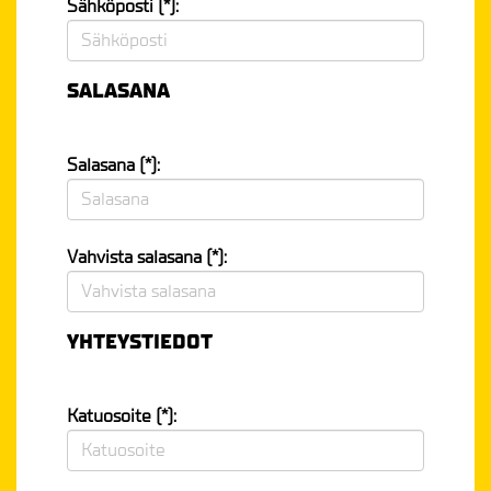
Sähköposti (*):
SALASANA
Salasana (*):
Vahvista salasana (*):
YHTEYSTIEDOT
Katuosoite (*):