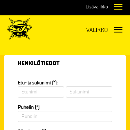
Navig
Navig
HENKILÖTIEDOT
Etu- ja sukunimi (*):
Puhelin (*):