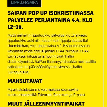
LIPPU.FI/SAIPA
SAIPAN POP UP ISOKRISTIINASSA
PALVELEE PERJANTAINA 4.4. KLO
12–16.
Myös jäähallin lippuluukku palvelee klo 12 alkaen;
lippuluukku auki niin kauan kuin lippuja saatavilla!
Huomioithan, että perjantaina 4.4. Kisapuistossa on
käynnissä myös opiskelijoiden FCAA-turnaus. FCAA-
turnauksen infopiste ja lipunmyynti hallin
sisäänkäynnissä, SaiPan lipunmyyntiluukku normaalilla
paikallaan eli pääsisäänkäynnin vieressä, hallin
”ulkopuolella”.
MAKSUTAVAT
Myyntipisteissämme voit maksaa seuraavilla
kulttuuriseteleillä: Edenred, Smartum ja E-passi
MUUT JÄLLEENMYYNTIPAIKAT