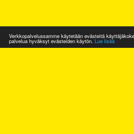
Verkkopalvelussamme käytetään evästeitä käyttäjäkok
palvelua hyväksyt evästeiden käytön.
Lue lisää