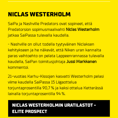
NICLAS WESTERHOLM
SaiPa ja Nashville Predators ovat sopineet, että
Predatorsion sopimusmaalivahti
Niclas Westerholm
jatkaa SaiPassa tulevalla kaudella.
- Nashville on ollut todella tyytyväinen Niclaksen
kehitykseen ja he näkevät, että Niken uran kannalta
paras vaihtoehto on pelata Lappeenrannassa tulevalla
kaudella, SaiPan toimitusjohtaja
Jussi Markkanen
kommentoi.
21-vuotias Karhu-Kissojen kasvatti Westerholm pelasi
viime kaudella SaiPassa 15 Liigaottelua
torjuntaprosentilla 90,7 % ja kaksi ottelua Ketterässä
lainalla torjuntaprosentilla 94 %.
NICLAS WESTERHOLMIN URATILASTOT -
ELITE PROSPECT