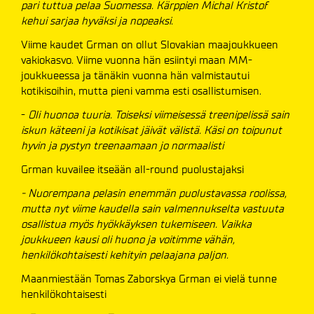
pari tuttua pelaa Suomessa. Kärppien Michal Kristof
kehui sarjaa hyväksi ja nopeaksi.
Viime kaudet Grman on ollut Slovakian maajoukkueen
vakiokasvo. Viime vuonna hän esiintyi maan MM-
joukkueessa ja tänäkin vuonna hän valmistautui
kotikisoihin, mutta pieni vamma esti osallistumisen.
-
Oli huonoa tuuria. Toiseksi viimeisessä treenipelissä sain
iskun käteeni ja kotikisat jäivät välistä. Käsi on toipunut
hyvin ja pystyn treenaamaan jo normaalisti
Grman kuvailee itseään all-round puolustajaksi
- Nuorempana pelasin enemmän puolustavassa roolissa,
mutta nyt viime kaudella sain valmennukselta vastuuta
osallistua myös hyökkäyksen tukemiseen. Vaikka
joukkueen kausi oli huono ja voitimme vähän,
henkilökohtaisesti kehityin pelaajana paljon.
Maanmiestään Tomas Zaborskya Grman ei vielä tunne
henkilökohtaisesti