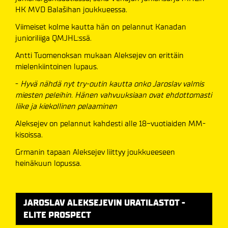
HK MVD Balašihan joukkueessa.
Viimeiset kolme kautta hän on pelannut Kanadan
junioriliiga QMJHL:ssä.
Antti Tuomenoksan mukaan Aleksejev on erittäin
mielenkiintoinen lupaus.
-
Hyvä nähdä nyt try-outin kautta onko Jaroslav valmis
miesten peleihin. Hänen vahvuuksiaan ovat ehdottomasti
liike ja kiekollinen pelaaminen
Aleksejev on pelannut kahdesti alle 18-vuotiaiden MM-
kisoissa.
Grmanin tapaan Aleksejev liittyy joukkueeseen
heinäkuun lopussa.
JAROSLAV ALEKSEJEVIN URATILASTOT -
ELITE PROSPECT