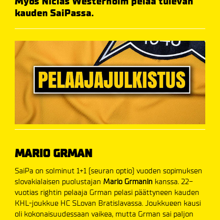
Myös Niclas Westerholm pelaa tulevan
kauden SaiPassa.
MARIO GRMAN
SaiPa on solminut 1+1 (seuran optio) vuoden sopimuksen
slovakialaisen puolustajan
Mario Grmanin
kanssa. 22-
vuotias rightin pelaaja Grman pelasi päättyneen kauden
KHL-joukkue HC SLovan Bratislavassa. Joukkueen kausi
oli kokonaisuudessaan vaikea, mutta Grman sai paljon