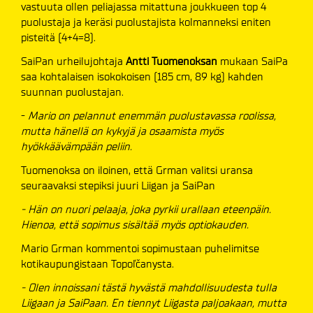
vastuuta ollen peliajassa mitattuna joukkueen top 4
puolustaja ja keräsi puolustajista kolmanneksi eniten
pisteitä (4+4=8).
SaiPan urheilujohtaja
Antti Tuomenoksan
mukaan SaiPa
saa kohtalaisen isokokoisen (185 cm, 89 kg) kahden
suunnan puolustajan.
-
Mario on pelannut enemmän puolustavassa roolissa,
mutta hänellä on kykyjä ja osaamista myös
hyökkäävämpään peliin.
Tuomenoksa on iloinen, että Grman valitsi uransa
seuraavaksi stepiksi juuri Liigan ja SaiPan
- Hän on nuori pelaaja, joka pyrkii urallaan eteenpäin.
Hienoa, että sopimus sisältää myös optiokauden.
Mario Grman kommentoi sopimustaan puhelimitse
kotikaupungistaan Topoľčanysta.
- Olen innoissani tästä hyvästä mahdollisuudesta tulla
Liigaan ja SaiPaan. En tiennyt Liigasta paljoakaan, mutta