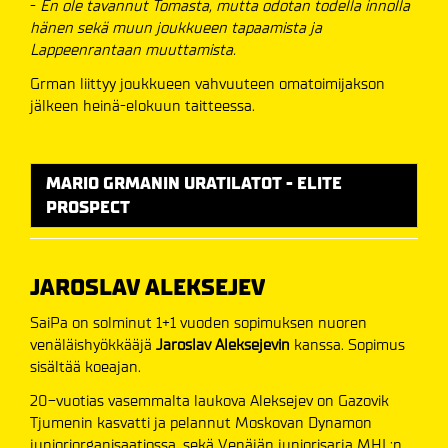
-
En ole tavannut Tomasta, mutta odotan todella innolla
hänen sekä muun joukkueen tapaamista ja
Lappeenrantaan muuttamista.
Grman liittyy joukkueen vahvuuteen omatoimijakson
jälkeen heinä-elokuun taitteessa.
MARIO GRMANIN URATILATOT - ELITE
PROSPECT
JAROSLAV ALEKSEJEV
SaiPa on solminut 1+1 vuoden sopimuksen nuoren
venäläishyökkääjä
Jaroslav Aleksejevin
kanssa. Sopimus
sisältää koeajan.
20-vuotias vasemmalta laukova Aleksejev on Gazovik
Tjumenin kasvatti ja pelannut Moskovan Dynamon
junioriorganisaatiossa, sekä Venäjän juniorisarja MHL:n