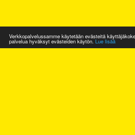
Verkkopalvelussamme käytetään evästeitä käyttäjäkok
palvelua hyväksyt evästeiden käytön.
Lue lisää