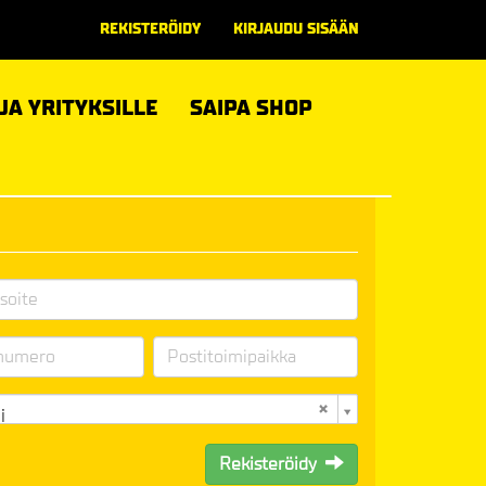
REKISTERÖIDY
KIRJAUDU SISÄÄN
 JA YRITYKSILLE
SAIPA SHOP
i
Rekisteröidy