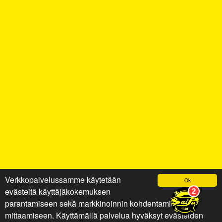
Verkkopalvelussamme käytetään
Ok
evästeitä käyttäjäkokemuksen
parantamiseen sekä markkinoinnin kohdentamiseen ja
mittaamiseen. Käyttämällä palvelua hyväksyt evästeiden