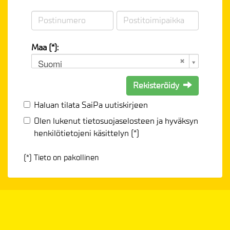
Maa (*):
Suomi
Rekisteröidy
Haluan tilata SaiPa uutiskirjeen
Olen lukenut
tietosuojaselosteen
ja hyväksyn
henkilötietojeni käsittelyn (*)
(*) Tieto on pakollinen