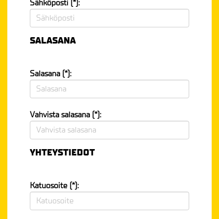
Sähköposti (*):
SALASANA
Salasana (*):
Vahvista salasana (*):
YHTEYSTIEDOT
Katuosoite (*):