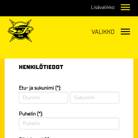
Navig
Navig
HENKILÖTIEDOT
Etu- ja sukunimi (*):
Puhelin (*):