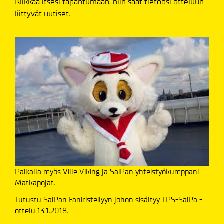
Klikkaa itsesi tapahtumaan, niin saat tietoosi otteluun
liittyvät uutiset.
Paikalla myös Ville Viking ja SaiPan yhteistyökumppani
Matkapojat.
Tutustu SaiPan Faniristeilyyn johon sisältyy TPS-SaiPa -
ottelu 13.1.2018.