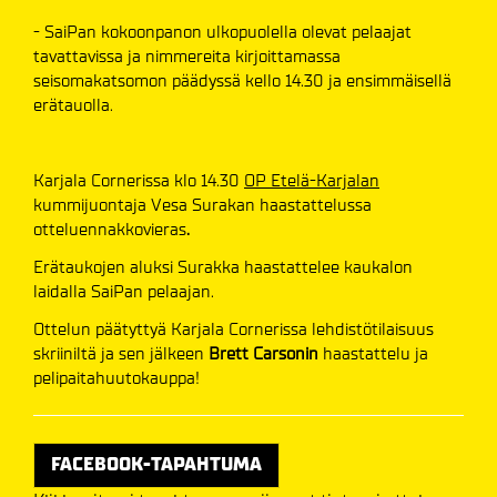
- SaiPan kokoonpanon ulkopuolella olevat pelaajat
tavattavissa ja nimmereita kirjoittamassa
seisomakatsomon päädyssä kello 14.30 ja ensimmäisellä
erätauolla.
Karjala Cornerissa klo 14.30
OP Etelä-Karjalan
kummijuontaja Vesa Surakan haastattelussa
otteluennakkovieras
.
Erätaukojen aluksi Surakka haastattelee kaukalon
laidalla SaiPan pelaajan.
Ottelun päätyttyä Karjala Cornerissa lehdistötilaisuus
skriiniltä ja sen jälkeen
Brett Carsonin
haastattelu ja
pelipaitahuutokauppa!
FACEBOOK-TAPAHTUMA