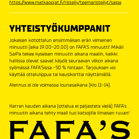
https://www.matkapojat.fi/risteily/teemaristeilyt/saipa
YHTEISTYÖKUMPPANIT
Jokaisen kotiottelun ensimmäisen erän viimeinen
minuutti (aika 19.00-20.00) on FAFA'S minuutti! Mikäli
SaiPa tekee kyseisen minuutin aikana maalin, kaikki
hallissa olevat saavat käydä seuraavan viikon aikana
syömässä FAFA'Sissa -50 % hintaan. Tarjouksen voi
käyttää ottelulippua tai kausikorttia näyttämällä.
Alennus ei ole voimassa lounasaikana (klo 11-14).
Kerran kauden aikana (ottelua ei paljasteta vielä) FAFA's
minuutin aikana tehty maali tuo katsojille ilmaisen ruuan!