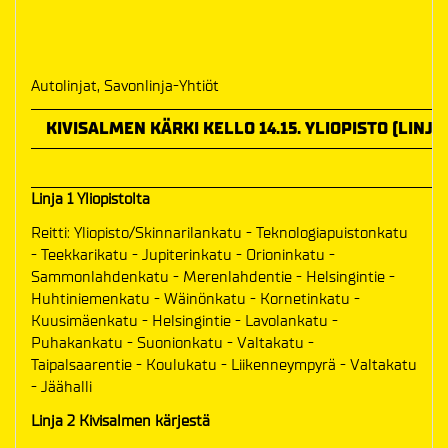
Autolinjat, Savonlinja-Yhtiöt
KIVISALMEN KÄRKI KELLO 14.15. YLIOPISTO (LINJA 1
Linja 1 Yliopistolta
Reitti: Yliopisto/Skinnarilankatu - Teknologiapuistonkatu
- Teekkarikatu - Jupiterinkatu - Orioninkatu -
Sammonlahdenkatu - Merenlahdentie - Helsingintie -
Huhtiniemenkatu - Wäinönkatu - Kornetinkatu -
Kuusimäenkatu - Helsingintie - Lavolankatu -
Puhakankatu - Suonionkatu - Valtakatu -
Taipalsaarentie - Koulukatu - Liikenneympyrä - Valtakatu
- Jäähalli
Linja 2 Kivisalmen kärjestä