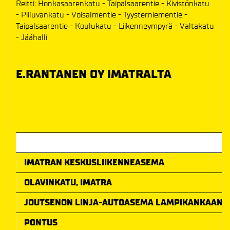
Reitti: Honkasaarenkatu - Taipalsaarentie - Kivistönkatu
- Piiluvankatu - Voisalmentie - Tyysterniementie -
Taipalsaarentie - Koulukatu - Liikenneympyrä - Valtakatu
- Jäähalli
E.RANTANEN OY IMATRALTA
Ottelun alkamisaika
IMATRAN KESKUSLIIKENNEASEMA
OLAVINKATU, IMATRA
JOUTSENON LINJA-AUTOASEMA LAMPIKANKAAN K
PONTUS