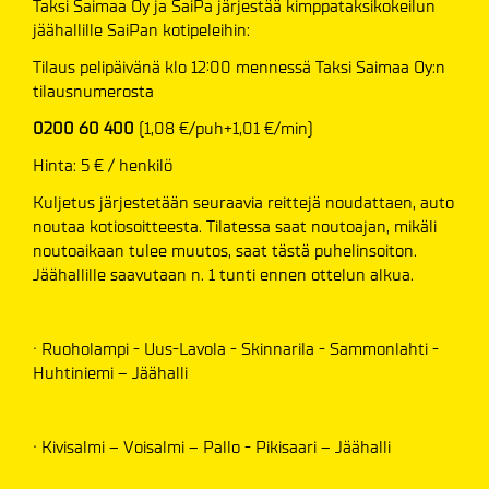
Taksi Saimaa Oy ja SaiPa järjestää kimppataksikokeilun
jäähallille SaiPan kotipeleihin:
Tilaus pelipäivänä klo 12:00 mennessä Taksi Saimaa Oy:n
tilausnumerosta
0200 60 400
(1,08 €/puh+1,01 €/min)
Hinta: 5 € / henkilö
Kuljetus järjestetään seuraavia reittejä noudattaen, auto
noutaa kotiosoitteesta. Tilatessa saat noutoajan, mikäli
noutoaikaan tulee muutos, saat tästä puhelinsoiton.
Jäähallille saavutaan n. 1 tunti ennen ottelun alkua.
· Ruoholampi - Uus-Lavola - Skinnarila - Sammonlahti -
Huhtiniemi – Jäähalli
· Kivisalmi – Voisalmi – Pallo - Pikisaari – Jäähalli