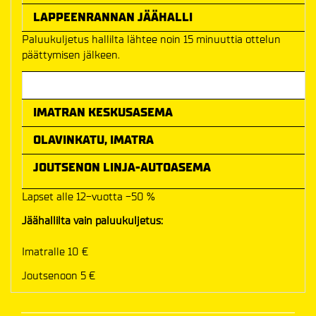
LAPPEENRANNAN JÄÄHALLI
Paluukuljetus hallilta lähtee noin 15 minuuttia ottelun
päättymisen jälkeen.
Meno-paluu hinta
IMATRAN KESKUSASEMA
OLAVINKATU, IMATRA
JOUTSENON LINJA-AUTOASEMA
Lapset alle 12-vuotta -50 %
Jäähallilta vain paluukuljetus:
Imatralle 10 €
Joutsenoon 5 €