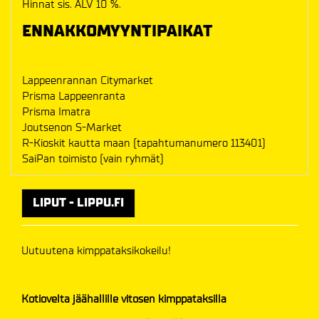
Hinnat sis. ALV 10 %.
ENNAKKOMYYNTIPAIKAT
Lappeenrannan Citymarket
Prisma Lappeenranta
Prisma Imatra
Joutsenon S-Market
R-Kioskit kautta maan (tapahtumanumero 113401)
SaiPan toimisto (vain ryhmät)
LIPUT - LIPPU.FI
Uutuutena kimppataksikokeilu!
Kotiovelta jäähallille vitosen kimppataksilla