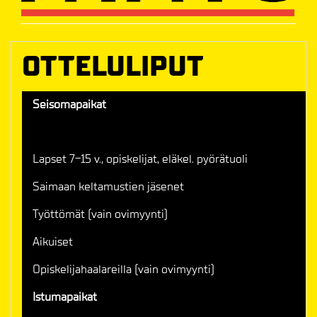
OTTELULIPUT
Seisomapaikat
Lapset 7-15 v., opiskelijat, eläkel. pyörätuoli
Saimaan keltamustien jäsenet
Työttömät (vain ovimyynti)
Aikuiset
Opiskelijahaalareilla (vain ovimyynti)
Istumapaikat