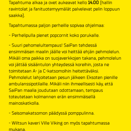
Tapahtuma alkaa ja ovet aukeavat kello
14.
00
(hallin
ravintolat ja fanituotemyymälät palvelevat pelin loppuun
saakka).
Tapahtumassa paljon perheille sopivaa ohjelmaa:
- Perhelipulla pienet popcornit koko porukalle.
- Suuri pehomelultempaus! SaiPan tehdessä
ensimmäisen maalin jäälle voi heittää ehjän pehmolelun.
Mikäli oma paikka on suojaverkkojen takana, pehmolelun
voi jättää sisääntulon yhteydessä koreihin, josta ne
toimitetaan A- ja C-katsomoihin heitettäväksi.
Pehmolelut lahjoitetaan pesun jälkeen Eksoten pienille
ambulanssipotilaille. Mikäli niin ihmeellisesti käy, että
SaiPan maalia joudutaan odottamaan, tempaus
toteutetaan kolmannen erän ensimmäisellä
mainoskatkolla.
- Seisomakatsomon päädyssä pomppulinna.
- Wiltsun kaveri Ville Viking on myös tapahtumassa
mukana.