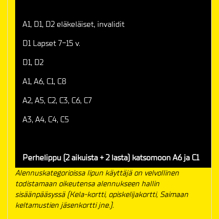
A1, D1, D2 eläkeläiset, invalidit
D1 Lapset 7-15 v.
D1, D2
A1, A6, C1, C8
A2, A5, C2, C3, C6, C7
A3, A4, C4, C5
Perhelippu (2 aikuista + 2 lasta) katsomoon A6 ja C1
Alennuskategorioissa lipun käyttäjä on velvollinen
todistamaan oikeutensa alennukseen hallin
sisäänpääsyssä (Kela-kortti, opiskelijakortti, Saimaan
keltamustien jäsenkortti jne.).