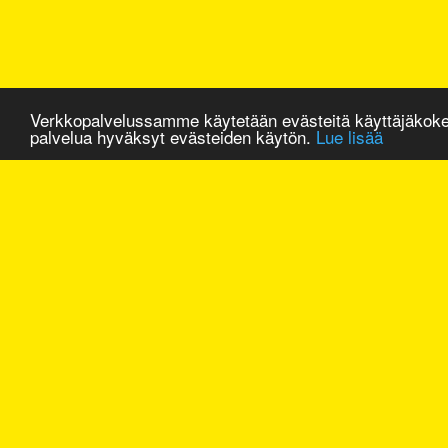
Verkkopalvelussamme käytetään evästeitä käyttäjäkok
palvelua hyväksyt evästeiden käytön.
Lue lisää