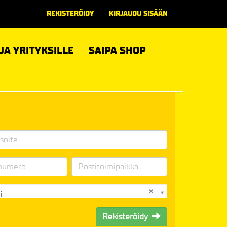
REKISTERÖIDY
KIRJAUDU SISÄÄN
 JA YRITYKSILLE
SAIPA SHOP
i
Rekisteröidy