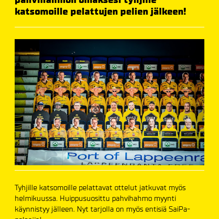
katsomoille pelattujen pelien jälkeen!
Tyhjille katsomoille pelattavat ottelut jatkuvat myös
helmikuussa. Huippusuosittu pahvihahmo myynti
käynnistyy jälleen. Nyt tarjolla on myös entisiä SaiPa-