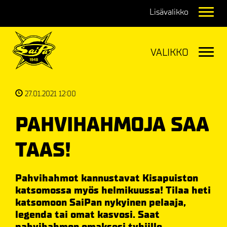
Navig
Navig
27.01.2021 12:00
PAHVIHAHMOJA SAA
TAAS!
Pahvihahmot kannustavat Kisapuiston
katsomossa myös helmikuussa! Tilaa heti
katsomoon SaiPan nykyinen pelaaja,
legenda tai omat kasvosi. Saat
pahvihahmon omaksesi tyhjille