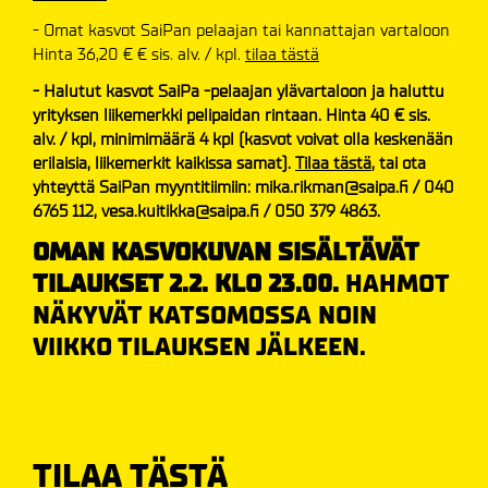
- Omat kasvot SaiPan pelaajan tai kannattajan vartaloon
Hinta 36,20 € € sis. alv. / kpl.
tilaa tästä
- Halutut kasvot SaiPa -pelaajan ylävartaloon ja haluttu
yrityksen liikemerkki pelipaidan rintaan. Hinta 40 € sis.
alv. / kpl, minimimäärä 4 kpl (kasvot voivat olla keskenään
erilaisia, liikemerkit kaikissa samat).
Tilaa tästä
, tai ota
yhteyttä SaiPan myyntitiimiin: mika.rikman@saipa.fi / 040
6765 112, vesa.kuitikka@saipa.fi / 050 379 4863.
OMAN KASVOKUVAN SISÄLTÄVÄT
TILAUKSET 2.2. KLO 23.00.
HAHMOT
NÄKYVÄT KATSOMOSSA NOIN
VIIKKO TILAUKSEN JÄLKEEN.
TILAA TÄSTÄ