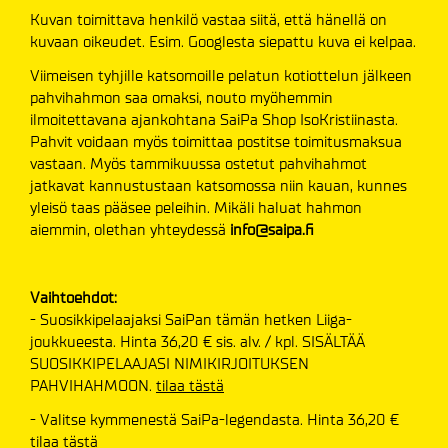
Kuvan toimittava henkilö vastaa siitä, että hänellä on
kuvaan oikeudet. Esim. Googlesta siepattu kuva ei kelpaa.
Viimeisen tyhjille katsomoille pelatun kotiottelun jälkeen
pahvihahmon saa omaksi, nouto myöhemmin
ilmoitettavana ajankohtana SaiPa Shop IsoKristiinasta.
Pahvit voidaan myös toimittaa postitse toimitusmaksua
vastaan. Myös tammikuussa ostetut pahvihahmot
jatkavat kannustustaan katsomossa niin kauan, kunnes
yleisö taas pääsee peleihin. Mikäli haluat hahmon
aiemmin, olethan yhteydessä
info@saipa.fi
Vaihtoehdot:
- Suosikkipelaajaksi SaiPan tämän hetken Liiga-
joukkueesta. Hinta 36,20 € sis. alv. / kpl. SISÄLTÄÄ
SUOSIKKIPELAAJASI NIMIKIRJOITUKSEN
PAHVIHAHMOON.
tilaa tästä
- Valitse kymmenestä SaiPa-legendasta. Hinta 36,20 €
tilaa tästä