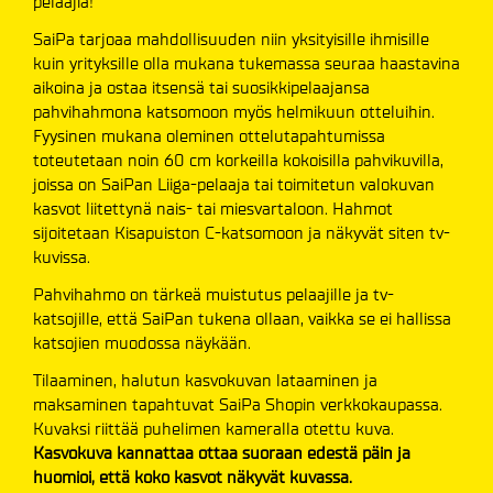
pelaajia!
SaiPa tarjoaa mahdollisuuden niin yksityisille ihmisille
kuin yrityksille olla mukana tukemassa seuraa haastavina
aikoina ja ostaa itsensä tai suosikkipelaajansa
pahvihahmona katsomoon myös helmikuun otteluihin.
Fyysinen mukana oleminen ottelutapahtumissa
toteutetaan noin 60 cm korkeilla kokoisilla pahvikuvilla,
joissa on SaiPan Liiga-pelaaja tai toimitetun valokuvan
kasvot liitettynä nais- tai miesvartaloon. Hahmot
sijoitetaan Kisapuiston C-katsomoon ja näkyvät siten tv-
kuvissa.
Pahvihahmo on tärkeä muistutus pelaajille ja tv-
katsojille, että SaiPan tukena ollaan, vaikka se ei hallissa
katsojien muodossa näykään.
Tilaaminen, halutun kasvokuvan lataaminen ja
maksaminen tapahtuvat SaiPa Shopin verkkokaupassa.
Kuvaksi riittää puhelimen kameralla otettu kuva.
Kasvokuva kannattaa ottaa suoraan edestä päin ja
huomioi, että koko kasvot näkyvät kuvassa.