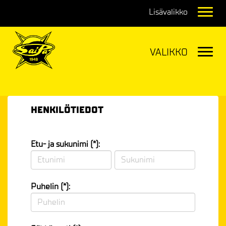
Navig
Navig
HENKILÖTIEDOT
Etu- ja sukunimi (*):
Puhelin (*):