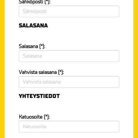
Sähköposti (*):
SALASANA
Salasana (*):
Vahvista salasana (*):
YHTEYSTIEDOT
Katuosoite (*):