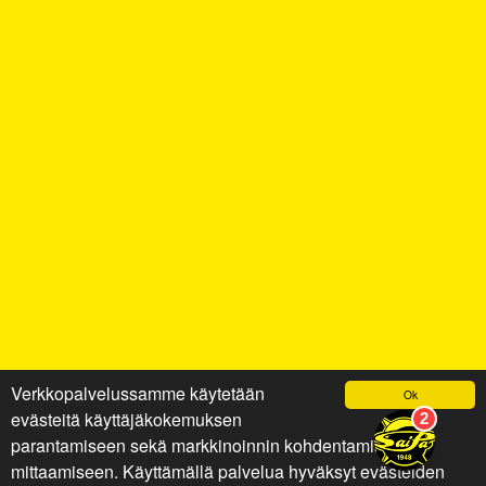
Verkkopalvelussamme käytetään
Ok
evästeitä käyttäjäkokemuksen
parantamiseen sekä markkinoinnin kohdentamiseen ja
mittaamiseen. Käyttämällä palvelua hyväksyt evästeiden