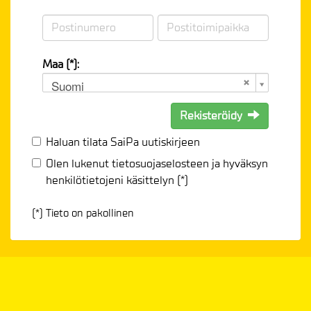
Maa (*):
Suomi
Rekisteröidy
Haluan tilata SaiPa uutiskirjeen
Olen lukenut
tietosuojaselosteen
ja hyväksyn
henkilötietojeni käsittelyn (*)
(*) Tieto on pakollinen