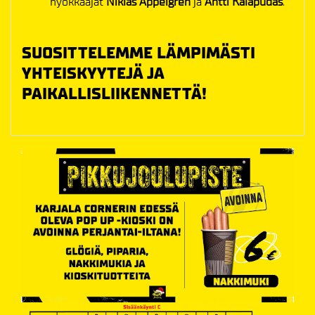
hyökkääjät
Niklas Appelgren
ja
Antti Kalapudas
.
SUOSITTELEMME LÄMPIMÄSTI
YHTEISKYYTEJÄ JA
PAIKALLISLIIKENNETTÄ!