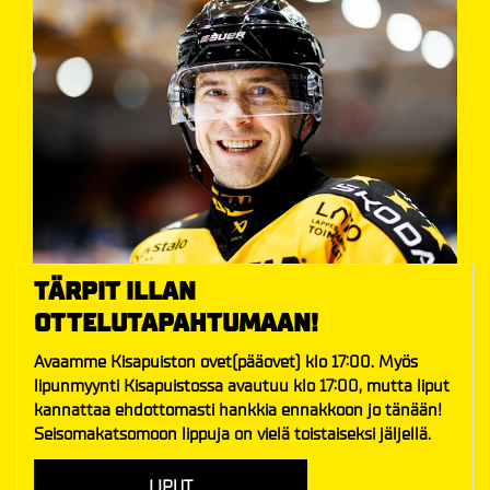
TÄRPIT ILLAN
OTTELUTAPAHTUMAAN!
Avaamme Kisapuiston ovet(pääovet) klo 17:00. Myös
lipunmyynti Kisapuistossa avautuu klo 17:00, mutta liput
kannattaa ehdottomasti hankkia ennakkoon jo tänään!
Seisomakatsomoon lippuja on vielä toistaiseksi jäljellä.
LIPUT