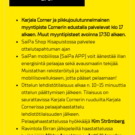
Karjala Corner ja pikkujoulutunnelmainen
myyntipiste Cornerin edustalla palvelevat klo 17
alkaen. Muut myyntipisteet avoinna 17:30 alkaen.
SaiPa Shop Kisapuistossa palvelee
ottelutapahtuman ajan
SaiPan mobiilissa (SaiPa APP) voit äänestää illan
energisintä pelaajaa sekä avausmaalin tekijää.
Muistathan rekisteröityä ja kirjautua
mobiilisovellukseen, jotta pääset pelaamaan!
Ottelun lehdistötilaisuus alkaa n. 10–15 minuuttia
ottelun päättymisen jälkeen. Tilaisuus on
seurattavissa Karjala Cornerin ruuduilta.Karjala
Cornerissa pelaajahaastattelu
lehdistötilaisuuden jälkeen.
Pelaajahaastattelussa hyökkääjä
Kim Strömberg
.
Ravintola Birran jälkipeleillä haastattelussa