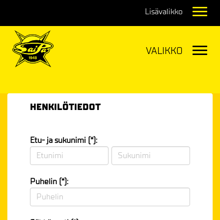
Navig
Navig
HENKILÖTIEDOT
Etu- ja sukunimi (*):
Puhelin (*):