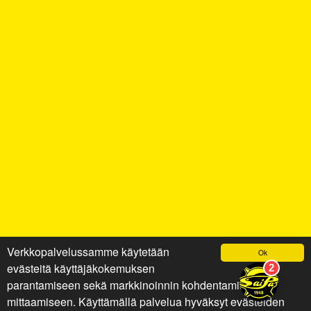
Verkkopalvelussamme käytetään
Ok
evästeitä käyttäjäkokemuksen
parantamiseen sekä markkinoinnin kohdentamiseen ja
mittaamiseen. Käyttämällä palvelua hyväksyt evästeiden