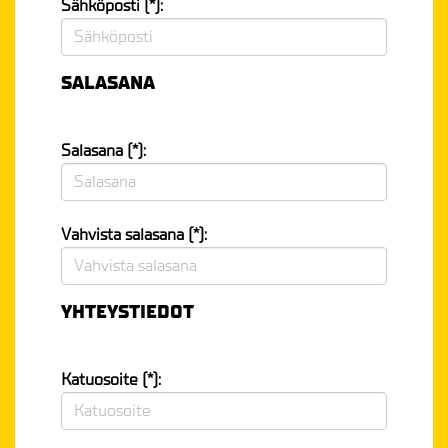
Sähköposti (*):
SALASANA
Salasana (*):
Vahvista salasana (*):
YHTEYSTIEDOT
Katuosoite (*):