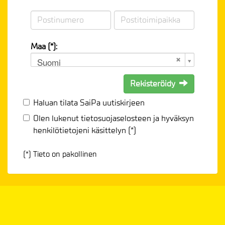
Maa (*):
Suomi
Rekisteröidy
Haluan tilata SaiPa uutiskirjeen
Olen lukenut
tietosuojaselosteen
ja hyväksyn
henkilötietojeni käsittelyn (*)
(*) Tieto on pakollinen