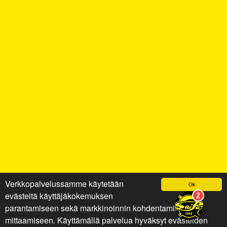
Verkkopalvelussamme käytetään
Ok
evästeitä käyttäjäkokemuksen
parantamiseen sekä markkinoinnin kohdentamiseen ja
mittaamiseen. Käyttämällä palvelua hyväksyt evästeiden