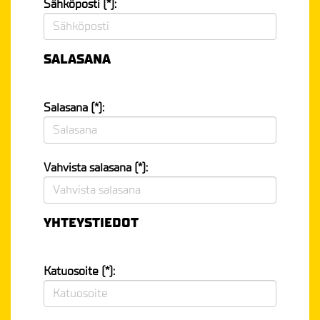
Sähköposti (*):
SALASANA
Salasana (*):
Vahvista salasana (*):
YHTEYSTIEDOT
Katuosoite (*):