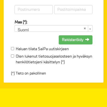
Maa (*):
Suomi
Rekisteröidy
Haluan tilata SaiPa uutiskirjeen
Olen lukenut
tietosuojaselosteen
ja hyväksyn
henkilötietojeni käsittelyn (*)
(*) Tieto on pakollinen