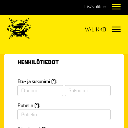
Navig
Navig
HENKILÖTIEDOT
Etu- ja sukunimi (*):
Puhelin (*):