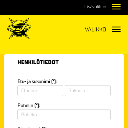
Navig
Navig
HENKILÖTIEDOT
Etu- ja sukunimi (*):
Puhelin (*):