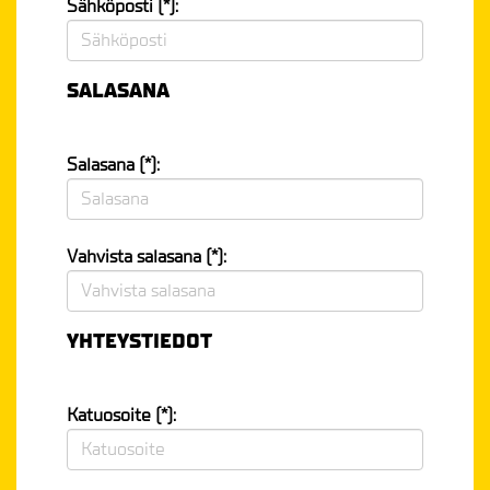
Sähköposti (*):
SALASANA
Salasana (*):
Vahvista salasana (*):
YHTEYSTIEDOT
Katuosoite (*):