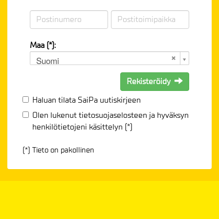
Maa (*):
Suomi
Rekisteröidy
Haluan tilata SaiPa uutiskirjeen
Olen lukenut
tietosuojaselosteen
ja hyväksyn
henkilötietojeni käsittelyn (*)
(*) Tieto on pakollinen