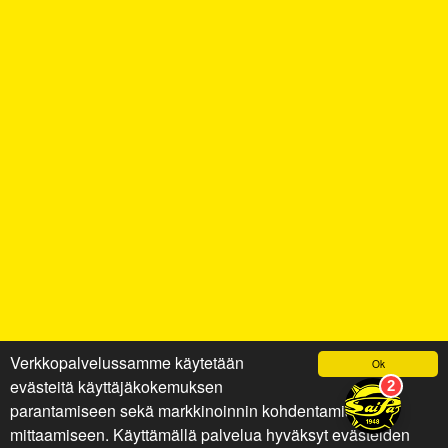
Verkkopalvelussamme käytetään
Ok
evästeitä käyttäjäkokemuksen
parantamiseen sekä markkinoinnin kohdentamiseen ja
mittaamiseen. Käyttämällä palvelua hyväksyt evästeiden