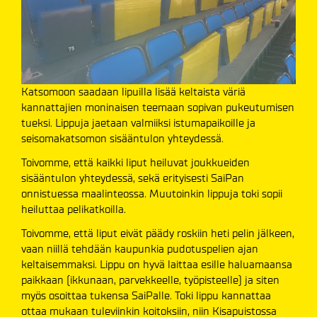
Katsomoon saadaan lipuilla lisää keltaista väriä
kannattajien moninaisen teemaan sopivan pukeutumisen
tueksi. Lippuja jaetaan valmiiksi istumapaikoille ja
seisomakatsomon sisääntulon yhteydessä.
Toivomme, että kaikki liput heiluvat joukkueiden
sisääntulon yhteydessä, sekä erityisesti SaiPan
onnistuessa maalinteossa. Muutoinkin lippuja toki sopii
heiluttaa pelikatkoilla.
Toivomme, että liput eivät päädy roskiin heti pelin jälkeen,
vaan niillä tehdään kaupunkia pudotuspelien ajan
keltaisemmaksi. Lippu on hyvä laittaa esille haluamaansa
paikkaan (ikkunaan, parvekkeelle, työpisteelle) ja siten
myös osoittaa tukensa SaiPalle. Toki lippu kannattaa
ottaa mukaan tuleviinkin koitoksiin, niin Kisapuistossa