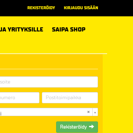
REKISTERÖIDY
KIRJAUDU SISÄÄN
 JA YRITYKSILLE
SAIPA SHOP
i
Rekisteröidy