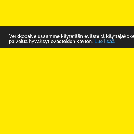
Verkkopalvelussamme käytetään evästeitä käyttäjäkok
palvelua hyväksyt evästeiden käytön.
Lue lisää