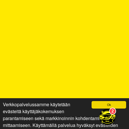
Verkkopalvelussamme käytetään
Ok
evästeitä käyttäjäkokemuksen
parantamiseen sekä markkinoinnin kohdentamiseen ja
mittaamiseen. Käyttämällä palvelua hyväksyt evästeiden