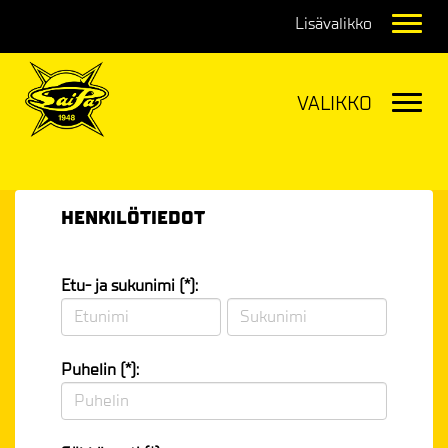
Navig
Navig
HENKILÖTIEDOT
Etu- ja sukunimi (*):
Puhelin (*):