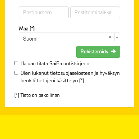
Maa (*):
Suomi
Rekisteröidy
Haluan tilata SaiPa uutiskirjeen
Olen lukenut
tietosuojaselosteen
ja hyväksyn
henkilötietojeni käsittelyn (*)
(*) Tieto on pakollinen