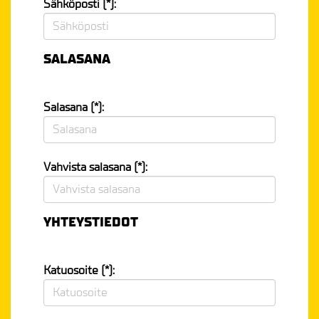
Sähköposti (*):
SALASANA
Salasana (*):
Vahvista salasana (*):
YHTEYSTIEDOT
Katuosoite (*):