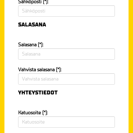
Sähköposti (*):
SALASANA
Salasana (*):
Vahvista salasana (*):
YHTEYSTIEDOT
Katuosoite (*):