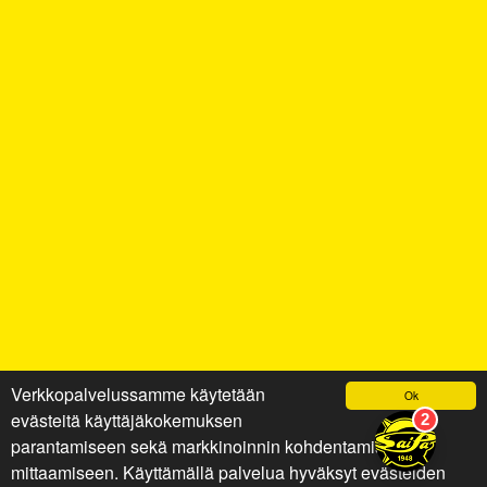
Verkkopalvelussamme käytetään
Ok
evästeitä käyttäjäkokemuksen
parantamiseen sekä markkinoinnin kohdentamiseen ja
mittaamiseen. Käyttämällä palvelua hyväksyt evästeiden