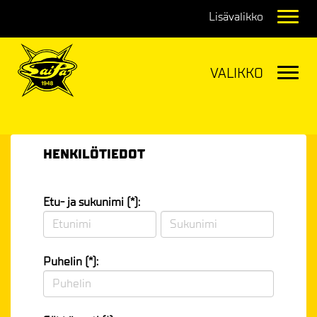
Navig
Navig
HENKILÖTIEDOT
Etu- ja sukunimi (*):
Puhelin (*):