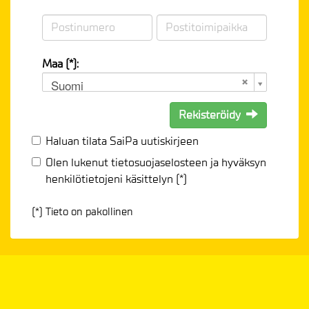
Maa (*):
Suomi
Rekisteröidy
Haluan tilata SaiPa uutiskirjeen
Olen lukenut
tietosuojaselosteen
ja hyväksyn
henkilötietojeni käsittelyn (*)
(*) Tieto on pakollinen