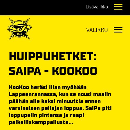
Navig
Navig
HUIPPUHETKET:
SAIPA - KOOKOO
KooKoo heräsi liian myöhään
Lappeenrannassa, kun se nousi maalin
päähän alle kaksi minuuttia ennen
varsinaisen peliajan loppua. SaiPa piti
loppupelin pintansa ja raapi
paikalliskamppailusta...