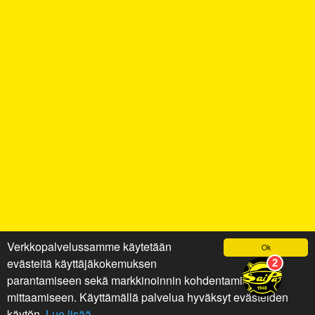
Verkkopalvelussamme käytetään
Ok
evästeitä käyttäjäkokemuksen
parantamiseen sekä markkinoinnin kohdentamiseen ja
mittaamiseen. Käyttämällä palvelua hyväksyt evästeiden
käytön.
Lue lisää