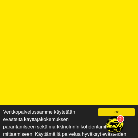
Verkkopalvelussamme käytetään
Ok
evästeitä käyttäjäkokemuksen
parantamiseen sekä markkinoinnin kohdentamiseen ja
mittaamiseen. Käyttämällä palvelua hyväksyt evästeiden