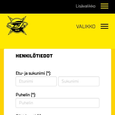
Navig
Navig
HENKILÖTIEDOT
Etu- ja sukunimi (*):
Puhelin (*):