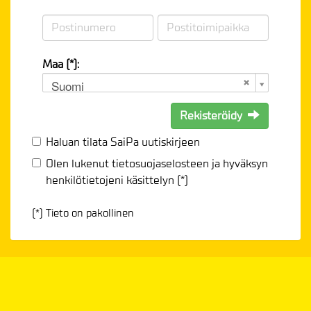
Maa (*):
Suomi
Rekisteröidy
Haluan tilata SaiPa uutiskirjeen
Olen lukenut
tietosuojaselosteen
ja hyväksyn
henkilötietojeni käsittelyn (*)
(*) Tieto on pakollinen