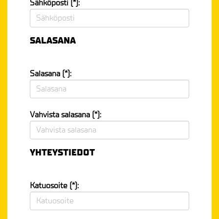
Sähköposti (*):
SALASANA
Salasana (*):
Vahvista salasana (*):
YHTEYSTIEDOT
Katuosoite (*):