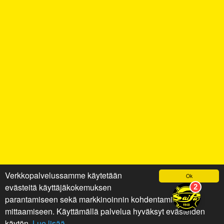
Verkkopalvelussamme käytetään
Ok
evästeitä käyttäjäkokemuksen
parantamiseen sekä markkinoinnin kohdentamiseen ja
mittaamiseen. Käyttämällä palvelua hyväksyt evästeiden
käytön.
Lue lisää