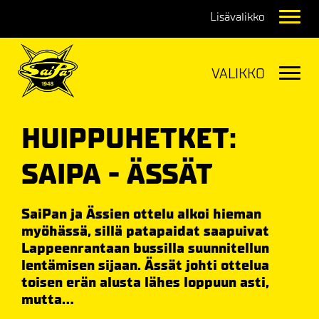
Navig
Navig
HUIPPUHETKET:
SAIPA - ÄSSÄT
SaiPan ja Ässien ottelu alkoi hieman
myöhässä, sillä patapaidat saapuivat
Lappeenrantaan bussilla suunnitellun
lentämisen sijaan. Ässät johti ottelua
toisen erän alusta lähes loppuun asti,
mutta...