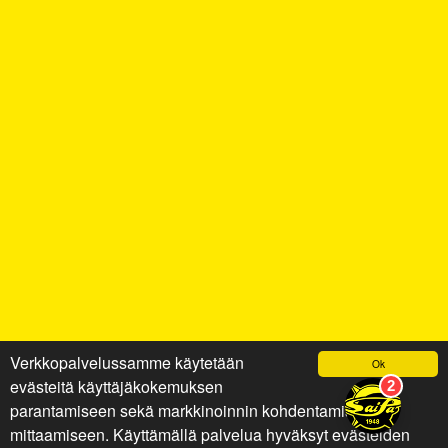
Verkkopalvelussamme käytetään
Ok
evästeitä käyttäjäkokemuksen
parantamiseen sekä markkinoinnin kohdentamiseen ja
mittaamiseen. Käyttämällä palvelua hyväksyt evästeiden