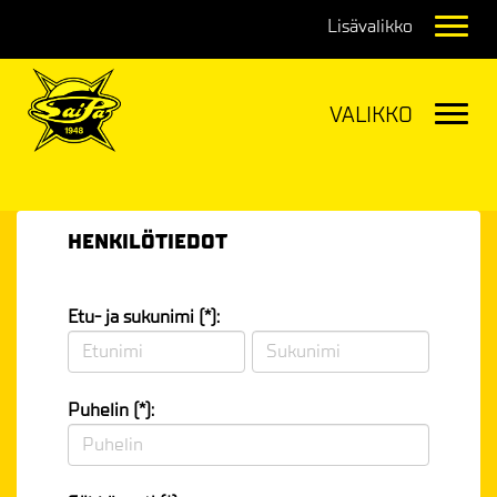
Navig
Navig
HENKILÖTIEDOT
Etu- ja sukunimi (*):
Puhelin (*):