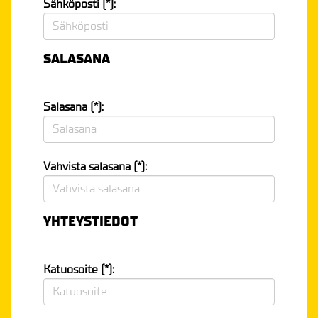
Sähköposti (*):
SALASANA
Salasana (*):
Vahvista salasana (*):
YHTEYSTIEDOT
Katuosoite (*):