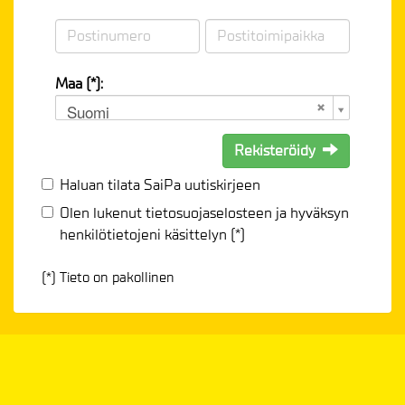
Maa (*):
Suomi
Rekisteröidy
Haluan tilata SaiPa uutiskirjeen
Olen lukenut
tietosuojaselosteen
ja hyväksyn
henkilötietojeni käsittelyn (*)
(*) Tieto on pakollinen