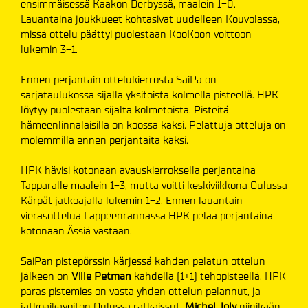
ensimmäisessä Kaakon Derbyssä, maalein 1-0.
Lauantaina joukkueet kohtasivat uudelleen Kouvolassa,
missä ottelu päättyi puolestaan KooKoon voittoon
lukemin 3-1.
Ennen perjantain ottelukierrosta SaiPa on
sarjataulukossa sijalla yksitoista kolmella pisteellä. HPK
löytyy puolestaan sijalta kolmetoista. Pisteitä
hämeenlinnalaisilla on koossa kaksi. Pelattuja otteluja on
molemmilla ennen perjantaita kaksi.
HPK hävisi kotonaan avauskierroksella perjantaina
Tapparalle maalein 1-3, mutta voitti keskiviikkona Oulussa
Kärpät jatkoajalla lukemin 1-2. Ennen lauantain
vierasottelua Lappeenrannassa HPK pelaa perjantaina
kotonaan Ässiä vastaan.
SaiPan pistepörssin kärjessä kahden pelatun ottelun
jälkeen on
Ville Petman
kahdella (1+1) tehopisteellä. HPK
paras pistemies on vasta yhden ottelun pelannut, ja
jatkoaikavoiton Oulussa ratkaissut,
Michel Joly
niinikään