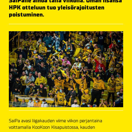
SaiPalle ainoa tällä viikolla. Oman lisänsä
HPK otteluun tuo yleisörajoitusten
poistuminen.
SaiPa avasi liigakauden viime viikon perjantaina
voittamalla KooKoon Kisapuistossa, kauden