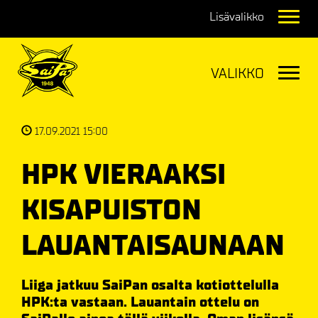
Navig
Navig
17.09.2021 15:00
HPK VIERAAKSI
KISAPUISTON
LAUANTAISAUNAAN
Liiga jatkuu SaiPan osalta kotiottelulla
HPK:ta vastaan. Lauantain ottelu on