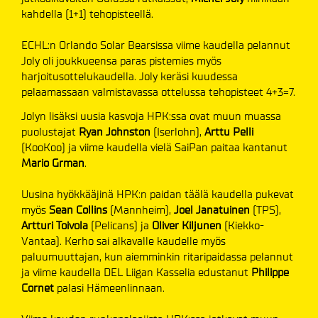
kahdella (1+1) tehopisteellä.
ECHL:n Orlando Solar Bearsissa viime kaudella pelannut
Joly oli joukkueensa paras pistemies myös
harjoitusottelukaudella. Joly keräsi kuudessa
pelaamassaan valmistavassa ottelussa tehopisteet 4+3=7.
Jolyn lisäksi uusia kasvoja HPK:ssa ovat muun muassa
puolustajat
Ryan Johnston
(Iserlohn),
Arttu Pelli
(KooKoo) ja viime kaudella vielä SaiPan paitaa kantanut
Mario Grman
.
Uusina hyökkääjinä HPK:n paidan täälä kaudella pukevat
myös
Sean Collins
(Mannheim),
Joel Janatuinen
(TPS),
Artturi Toivola
(Pelicans) ja
Oliver Kiljunen
(Kiekko-
Vantaa). Kerho sai alkavalle kaudelle myös
paluumuuttajan, kun aiemminkin ritaripaidassa pelannut
ja viime kaudella DEL Liigan Kasselia edustanut
Philippe
Cornet
palasi Hämeenlinnaan.