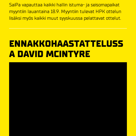
SaiPa vapauttaa kaikki hallin istuma- ja seisomapaikat
myyntiin lauantaina 18.9. Myyntiin tulevat HPK ottelun
lisäksi myös kaikki muut syyskuussa pelattavat ottelut.
ENNAKKOHAASTATTELUSS
A DAVID MCINTYRE