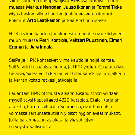
Viime kauden runkopelaajista HPK:ssa jatkavat muun
muassa
Markus Nenonen
,
Juuso Ikonen
ja
Tommi Tikka
.
Myös kesken viime kauden joukkueeseen palannut
kokenut
Arto Laatikainen
jatkaa Kerhon riveissä.
HPK:n viime kauden joukkueesta muualle ovat siirtyneet
muun muassa
Petri Kontiola,
Valtteri
Puustinen
,
Elmeri
Eronen
ja
Jere Innala
.
SaiPa ja HPK kohtasivat viime kaudella neljä kertaa.
SaiPa voitti otteluista kolme, ja HPK yhden. Ottelut olivat
tasaisia, SaiPa voitti kerran voittolaukauskilpailun jälkeen
ja kerran voitto ratkesi jatkoajalla.
Lauantain HPK ottelusta alkaen Kisapuistoon voidaan
myydä täysi kapasiteetti 4820 katsojaa. Etelä-Karjalan
alueella, kuten kaikkialla Suomessa, ovat kuitenkin
voimassa tartuntatautilain yleiset hygieniavaatimukset,
joilla parannetaan asiakas- ja yleisötilojen
terveysturvallisuutta.