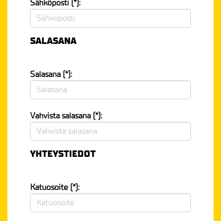
Sähköposti (*):
SALASANA
Salasana (*):
Vahvista salasana (*):
YHTEYSTIEDOT
Katuosoite (*):