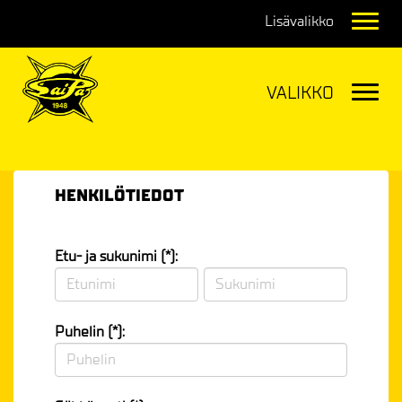
Navig
Navig
HENKILÖTIEDOT
Etu- ja sukunimi (*):
Puhelin (*):