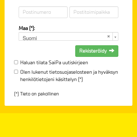
Maa (*):
Suomi
Rekisteröidy
Haluan tilata SaiPa uutiskirjeen
Olen lukenut
tietosuojaselosteen
ja hyväksyn
henkilötietojeni käsittelyn (*)
(*) Tieto on pakollinen