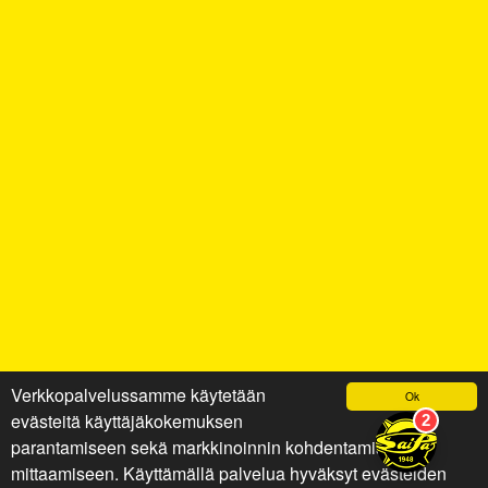
Verkkopalvelussamme käytetään
Ok
evästeitä käyttäjäkokemuksen
parantamiseen sekä markkinoinnin kohdentamiseen ja
mittaamiseen. Käyttämällä palvelua hyväksyt evästeiden